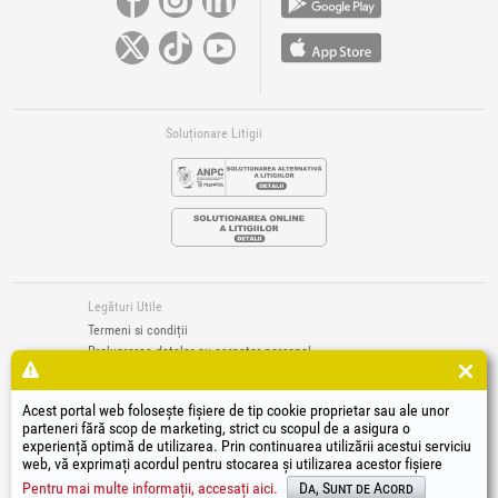
Soluționare Litigii
Legături Utile
Termeni si condiții
Prelucrarea datelor cu caracter personal
Politică de utilizare Cookie-uri
Datele de identificare ale societății
Acest portal web folosește fișiere de tip cookie proprietar sau ale unor
Autoritatea națională pentru protecția consumatorilor
parteneri fără scop de marketing, strict cu scopul de a asigura o
Soluționarea online a litigiilor
experiență optimă de utilizarea. Prin continuarea utilizării acestui serviciu
web, vă exprimați acordul pentru stocarea și utilizarea acestor fișiere
®
®
®
®
®
®
®
®
HGT
, EvoTools
, EvoSanitary
, EvoTools +Plus
, EvoSanitary +Plus
, EvoSelect
, EPTO
, EPTO Plus
,
®
PowerForProfessionals
și siglele acestora sunt mărci înregistrate Honest General Trading SRL.
Pentru mai multe informații, accesați aici.
Da, Sunt de Acord
Copyright 1994-2026
Honest General Trading SRL. Toate drepturile rezervate. CUI: 6615609,