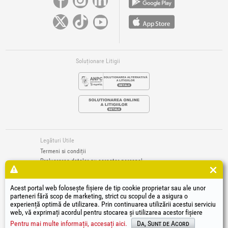
Soluționare Litigii
Legături Utile
Termeni si condiții
Prelucrarea datelor cu caracter personal
Politică de utilizare Cookie-uri
Datele de identificare ale societății
Acest portal web folosește fișiere de tip cookie proprietar sau ale unor
Autoritatea națională pentru protecția consumatorilor
parteneri fără scop de marketing, strict cu scopul de a asigura o
Soluționarea online a litigiilor
experiență optimă de utilizarea. Prin continuarea utilizării acestui serviciu
web, vă exprimați acordul pentru stocarea și utilizarea acestor fișiere
®
®
®
®
®
®
®
®
HGT
, EvoTools
, EvoSanitary
, EvoTools +Plus
, EvoSanitary +Plus
, EvoSelect
, EPTO
, EPTO Plus
,
®
PowerForProfessionals
și siglele acestora sunt mărci înregistrate Honest General Trading SRL.
Pentru mai multe informații, accesați aici.
Da, Sunt de Acord
Copyright 1994-2026
Honest General Trading SRL. Toate drepturile rezervate. CUI: 6615609,