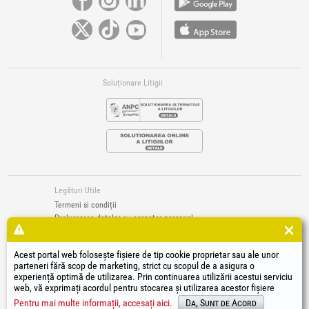
Soluționare Litigii
Legături Utile
Termeni si condiții
Prelucrarea datelor cu caracter personal
Politică de utilizare Cookie-uri
Datele de identificare ale societății
Acest portal web folosește fișiere de tip cookie proprietar sau ale unor
Autoritatea națională pentru protecția consumatorilor
parteneri fără scop de marketing, strict cu scopul de a asigura o
Soluționarea online a litigiilor
experiență optimă de utilizarea. Prin continuarea utilizării acestui serviciu
web, vă exprimați acordul pentru stocarea și utilizarea acestor fișiere
®
®
®
®
®
®
®
®
HGT
, EvoTools
, EvoSanitary
, EvoTools +Plus
, EvoSanitary +Plus
, EvoSelect
, EPTO
, EPTO Plus
,
®
PowerForProfessionals
și siglele acestora sunt mărci înregistrate Honest General Trading SRL.
Pentru mai multe informații, accesați aici.
Da, Sunt de Acord
Copyright 1994-2026
Honest General Trading SRL. Toate drepturile rezervate. CUI: 6615609,