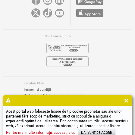
Soluționare Litigii
Legături Utile
Termeni si condiții
Prelucrarea datelor cu caracter personal
Politică de utilizare Cookie-uri
Datele de identificare ale societății
Acest portal web folosește fișiere de tip cookie proprietar sau ale unor
Autoritatea națională pentru protecția consumatorilor
parteneri fără scop de marketing, strict cu scopul de a asigura o
Soluționarea online a litigiilor
experiență optimă de utilizarea. Prin continuarea utilizării acestui serviciu
web, vă exprimați acordul pentru stocarea și utilizarea acestor fișiere
®
®
®
®
®
®
®
®
HGT
, EvoTools
, EvoSanitary
, EvoTools +Plus
, EvoSanitary +Plus
, EvoSelect
, EPTO
, EPTO Plus
,
®
PowerForProfessionals
și siglele acestora sunt mărci înregistrate Honest General Trading SRL.
Pentru mai multe informații, accesați aici.
Da, Sunt de Acord
Copyright 1994-2026
Honest General Trading SRL. Toate drepturile rezervate. CUI: 6615609,