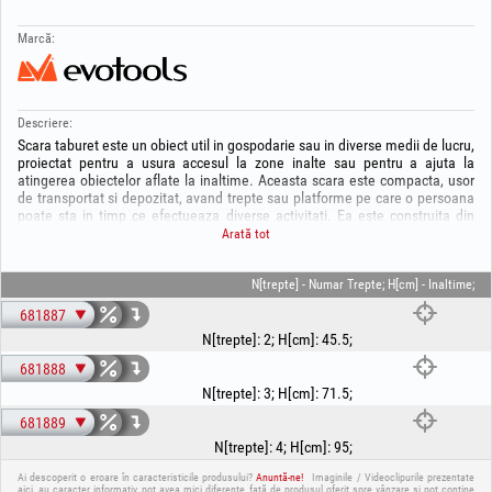
Marcă:
Descriere:
Scara taburet este un obiect util in gospodarie sau in diverse medii de lucru,
proiectat pentru a usura accesul la zone inalte sau pentru a ajuta la
atingerea obiectelor aflate la inaltime. Aceasta scara este compacta, usor
de transportat si depozitat, avand trepte sau platforme pe care o persoana
poate sta in timp ce efectueaza diverse activitati. Ea este construita din
materiale rezistente pentru a sustine greutatea utilizatorului in conditii de
Arată tot
siguranta. Scara taburet este un instrument esential in multe situatii,
precum reparatii casnice, curatenie sau acces la rafturile superioare ale
dulapilor.
N[trepte] - Numar Trepte; H[cm] - Inaltime;
681887
N[trepte]
:
2
;
H[cm]
:
45.5
;
681888
N[trepte]
:
3
;
H[cm]
:
71.5
;
681889
N[trepte]
:
4
;
H[cm]
:
95
;
Ai descoperit o eroare în caracteristicile produsului?
Anuntă-ne!
Imaginile / Videoclipurile prezentate
aici, au caracter informativ, pot avea mici diferențe față de produsul oferit spre vânzare și pot conține