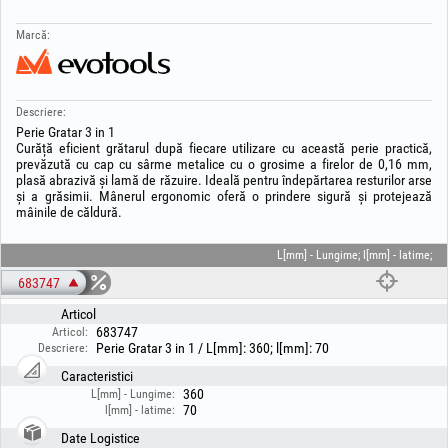
Marcă:
Descriere:
Perie Gratar 3 in 1
Curăță eficient grătarul după fiecare utilizare cu această perie practică,
prevăzută cu cap cu sârme metalice cu o grosime a firelor de 0,16 mm,
plasă abrazivă și lamă de răzuire. Ideală pentru îndepărtarea resturilor arse
și a grăsimii. Mânerul ergonomic oferă o prindere sigură și protejează
mâinile de căldură.
L[mm] - Lungime; l[mm] - latime;
683747
Articol
683747
Articol:
Perie Gratar 3 in 1 / L[mm]: 360; l[mm]: 70
Descriere:
Caracteristici
360
L[mm] - Lungime:
70
l[mm] - latime:
Date Logistice