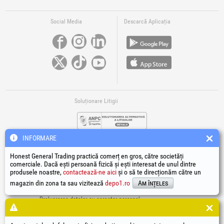
Social Media
Descarcă Aplicația
Soluționare Litigii
INFORMARE
Honest General Trading practică comerț en gros, către societăți
comerciale. Dacă ești persoană fizică și ești interesat de unul dintre
produsele noastre,
contactează-ne aici
și o să te direcționăm către un
Legături Utile
magazin din zona ta sau vizitează
depo1.ro
Am înțeles
Termeni si condiții
Prelucrarea datelor cu caracter personal
Politică de utilizare Cookie-uri
Datele de identificare ale societății