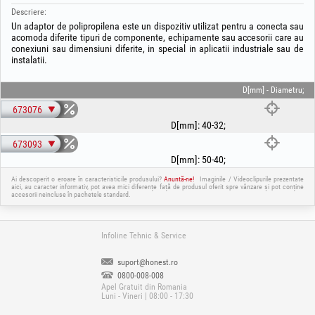
Descriere:
Un adaptor de polipropilena este un dispozitiv utilizat pentru a conecta sau
acomoda diferite tipuri de componente, echipamente sau accesorii care au
conexiuni sau dimensiuni diferite, in special in aplicatii industriale sau de
instalatii.
D[mm] - Diametru;
673076
D[mm]
:
40-32
;
673093
D[mm]
:
50-40
;
Ai descoperit o eroare în caracteristicile produsului?
Anuntă-ne!
Imaginile / Videoclipurile prezentate
aici, au caracter informativ, pot avea mici diferențe față de produsul oferit spre vânzare și pot conține
accesorii neincluse în pachetele standard.
Infoline Tehnic & Service
suport@honest.ro
0800-008-008
Apel Gratuit din Romania
Luni - Vineri | 08:00 - 17:30