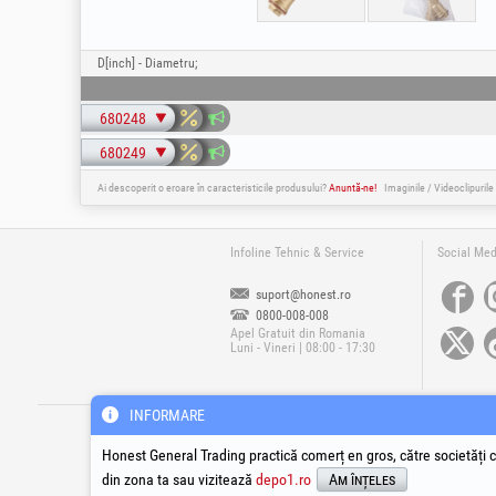
D[inch] - Diametru;
680248
680249
Ai descoperit o eroare în caracteristicile produsului?
Anuntă-ne!
Imaginile / Videoclipurile
Infoline Tehnic & Service
Social Med
suport@honest.ro
0800-008-008
Apel Gratuit din Romania
Luni - Vineri | 08:00 - 17:30
INFORMARE
®
®
®
HGT
, EvoTools
, EvoSanitary
, EvoTools +
Cop
Honest General Trading practică comerț en gros, către societăți c
din zona ta sau vizitează
depo1.ro
Am înțeles