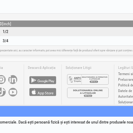
D[inch]
1/2
3/4
 prezentate aici, au caracter informativ, pot avea mici diferențe față de produsul oferit spre vânzare și pot conțin
ia
Descarcă Aplicația
Soluționare Litigii
Legături U
Termeni si
Prelucrar
Politică d
Datele de 
Autoritate
Soluționare
®
®
®
®
®
®
Plus
, EvoSanitary +Plus
, EvoSelect
, EPTO
, EPTO Plus
, PowerForProfessionals
și siglele acestora sunt mă
yright 1994-2026
Honest General Trading SRL. Toate drepturile rezervate. CUI: 6615609, Reg.Com.: J199402527
omerciale. Dacă ești persoană fizică și ești interesat de unul dintre produsele noa