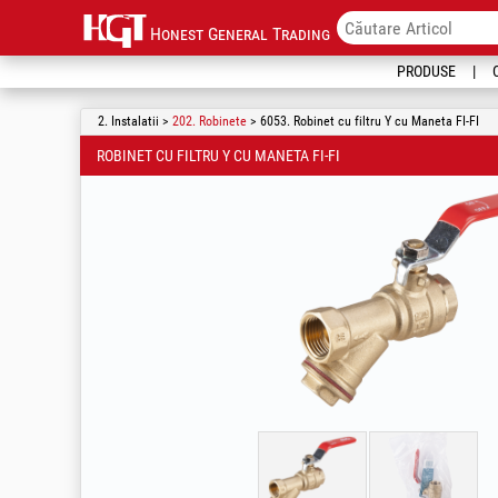
Honest General Trading
PRODUSE
2. Instalatii >
202. Robinete
> 6053. Robinet cu filtru Y cu Maneta FI-FI
ROBINET CU FILTRU Y CU MANETA FI-FI