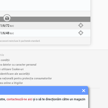
1/6/72
BUC
1/6/48
BUC
e accesorii neincluse în pachetele standard.
tile
 condiții
ea datelor cu caracter personal
e utilizare Cookie-uri
identificare ale societății
a națională pentru protecția consumatorilor
a online a litigiilor
rci înregistrate Honest General Trading SRL.
9406
stre,
contactează-ne aici
și o să te direcționăm către un magazin