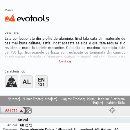
Marcă:
Descriere:
Este confectionata din profile de aluminiu, fiind fabricata din materiale de
cea mai buna calitate, astfel incat aceasta sa aiba o greutate redusa si o
rezistenta mare la fortele mecanice. Capacitatea maxima suportata este
de 150 kg. Tronsoanele de baza sunt echipate cu terminatii din cauciuc
antiderapant, oferindu-va siguranta optima in timpul utilizarii. Scara este
echipata cu sisteme de limitare a deschiderii. Este fabricata conform
Arată tot
standardelor europene in vigoare, EN 131.
Caracteristici:
Numarul de trepte include si ultima treapa/platforma.
Tolerante dimensiuni si greutate: ± 5%.
N[trepte] - Numar Trepte; Ltron[cm] - Lungime Tronson; Hp[cm] - Inaltime Platforma;
Hu[cm] - Inaltime Utila;
681272
Articol
681272
Articol:
Scara Aluminiu Dubla / N[trepte]: 3; Ltron[cm]: 63; Hp[cm]: 60;
Descriere: