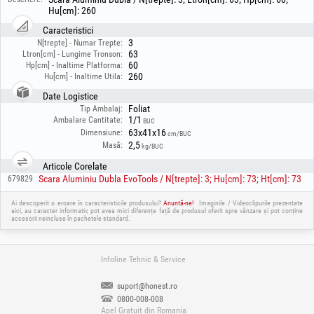
Hu[cm]: 260
Caracteristici
3
N[trepte] - Numar Trepte:
63
Ltron[cm] - Lungime Tronson:
60
Hp[cm] - Inaltime Platforma:
260
Hu[cm] - Inaltime Utila:
Date Logistice
Foliat
Tip Ambalaj:
1/1
Ambalare Cantitate:
BUC
63x41x16
Dimensiune:
cm/BUC
2,5
Masă:
kg/BUC
Articole Corelate
Scara Aluminiu Dubla EvoTools / N[trepte]: 3; Hu[cm]: 73; Ht[cm]: 73
679829
Ai descoperit o eroare în caracteristicile produsului?
Anuntă-ne!
Imaginile / Videoclipurile prezentate
aici, au caracter informativ, pot avea mici diferențe față de produsul oferit spre vânzare și pot conține
accesorii neincluse în pachetele standard.
Infoline Tehnic & Service
suport@honest.ro
0800-008-008
Apel Gratuit din Romania