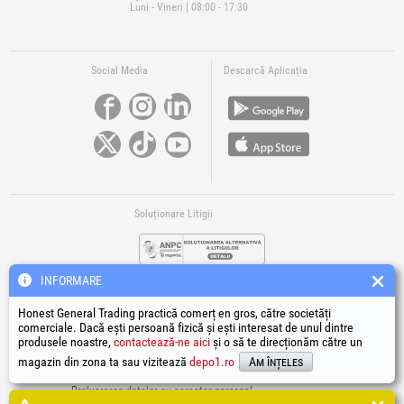
Luni - Vineri | 08:00 - 17:30
Social Media
Descarcă Aplicația
Soluționare Litigii
INFORMARE
Honest General Trading practică comerț en gros, către societăți
comerciale. Dacă ești persoană fizică și ești interesat de unul dintre
produsele noastre,
contactează-ne aici
și o să te direcționăm către un
Legături Utile
magazin din zona ta sau vizitează
depo1.ro
Am înțeles
Termeni si condiții
Prelucrarea datelor cu caracter personal