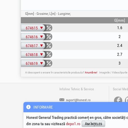
G[mm] - Grosime; L[m] - Lungime;
G[mm]
1.6
674615
2
674616
2.4
674617
2.7
674618
3
674619
Ai descoperit o eroare în caracteristicile produsului?
Anuntă-ne!
Imaginile / Videoclipurile
Infoline Tehnic & Service
Social Med
suport@honest.ro
0800-008-008
INFORMARE
Apel Gratuit din Romania
Luni - Vineri | 08:00 - 17:30
Honest General Trading practică comerț en gros, către societăți c
din zona ta sau vizitează
depo1.ro
Am înțeles