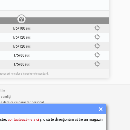
tă.
us.
1/5/180
BUC
 regim de lucru intens.
1/5/120
BUC
 ingerare! Utilizati produsul doar in scopul
1/5/120
BUC
1/5/80
BUC
1/5/80
BUC
e accesorii neincluse în pachetele standard.
tile
 condiții
ea datelor cu caracter personal
e utilizare Cookie-uri
identificare ale societății
a națională pentru protecția consumatorilor
stre,
contactează-ne aici
și o să te direcționăm către un magazin
a online a litigiilor