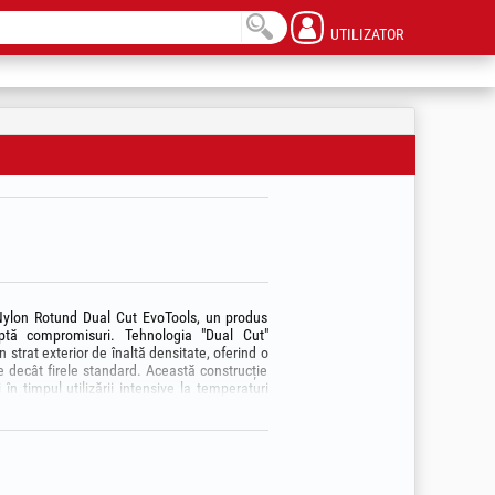
UTILIZATOR
ul Nylon Rotund Dual Cut EvoTools, un produs
ptă compromisuri. Tehnologia "Dual Cut"
 strat exterior de înaltă densitate, oferind o
e decât firele standard. Această construcție
i în timpul utilizării intensive la temperaturi
fiind ideal pentru zonele cu vegetație mixtă.
acest fir este optimizat pentru a oferi un
înlocuirea firului și protejând angrenajele