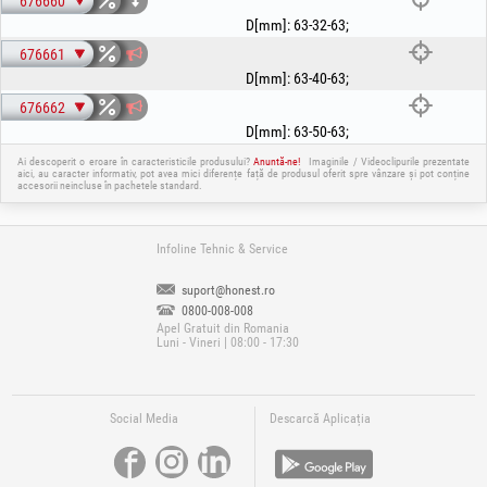
676660
D[mm]
:
63-32-63
;
676661
D[mm]
:
63-40-63
;
676662
D[mm]
:
63-50-63
;
Ai descoperit o eroare în caracteristicile produsului?
Anuntă-ne!
Imaginile / Videoclipurile prezentate
aici, au caracter informativ, pot avea mici diferențe față de produsul oferit spre vânzare și pot conține
accesorii neincluse în pachetele standard.
Infoline Tehnic & Service
suport@honest.ro
0800-008-008
Apel Gratuit din Romania
Luni - Vineri | 08:00 - 17:30
Social Media
Descarcă Aplicația