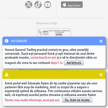
Soluționare Litigii
INFORMARE
Honest General Trading practică comerț en gros, către societăți
comerciale. Dacă ești persoană fizică și ești interesat de unul dintre
produsele noastre,
contactează-ne aici
și o să te direcționăm către un
Legături Utile
magazin din zona ta sau vizitează
depo1.ro
Am înțeles
Termeni si condiții
Prelucrarea datelor cu caracter personal
Politică de utilizare Cookie-uri
Datele de identificare ale societății
Acest portal web folosește fișiere de tip cookie proprietar sau ale unor
Autoritatea națională pentru protecția consumatorilor
parteneri fără scop de marketing, strict cu scopul de a asigura o
Soluționarea online a litigiilor
experiență optimă de utilizarea. Prin continuarea utilizării acestui serviciu
web, vă exprimați acordul pentru stocarea și utilizarea acestor fișiere
®
®
®
®
®
®
®
®
HGT
, EvoTools
, EvoSanitary
, EvoTools +Plus
, EvoSanitary +Plus
, EvoSelect
, EPTO
, EPTO Plus
,
®
PowerForProfessionals
și siglele acestora sunt mărci înregistrate Honest General Trading SRL.
Pentru mai multe informații, accesați aici.
Da, Sunt de Acord
Copyright 1994-2026
Honest General Trading SRL. Toate drepturile rezervate. CUI: 6615609,
Reg.Com.: J1994025279406