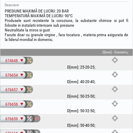
Descriere:
PRESIUNE MAXIMĂ DE LUCRU: 20 BAR
TEMPERATURĂ MAXIMĂ DE LUCRU: 90°C
Produsele sunt rezistente la coroziune, la substante chimice si pot fi
folosite in instalatii interioare sub presiune
Neutralitate la miros si gust
Facute doar cu granule virgine , fara tocatura , materia prima asigurata de
la liderul mondial in domeniu.
D[mm] - Diametru;
674648
D[mm]
:
25-20-25
;
676654
D[mm]
:
40-20-40
;
676657
D[mm]
:
50-25-50
;
676658
D[mm]
:
50-32-50
;
676659
D[mm]
:
50-40-50
;