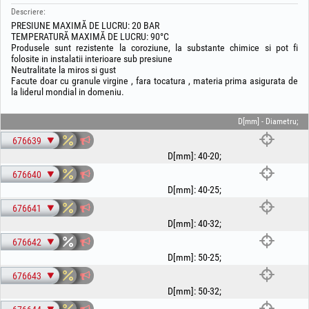
Descriere:
PRESIUNE MAXIMĂ DE LUCRU: 20 BAR
TEMPERATURĂ MAXIMĂ DE LUCRU: 90°C
Produsele sunt rezistente la coroziune, la substante chimice si pot fi
folosite in instalatii interioare sub presiune
Neutralitate la miros si gust
Facute doar cu granule virgine , fara tocatura , materia prima asigurata de
la liderul mondial in domeniu.
D[mm] - Diametru;
676639
D[mm]
:
40-20
;
676640
D[mm]
:
40-25
;
676641
D[mm]
:
40-32
;
676642
D[mm]
:
50-25
;
676643
D[mm]
:
50-32
;