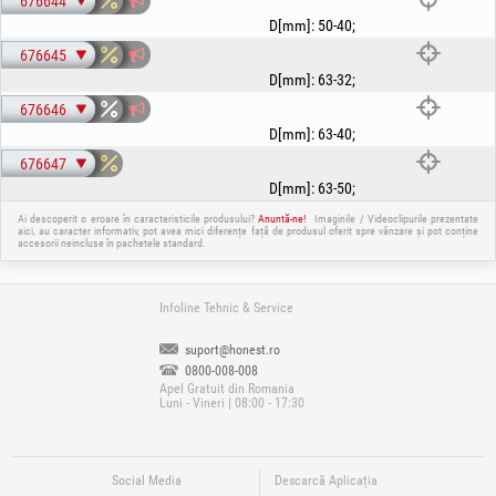
676644
D[mm]
:
50-40
;
676645
D[mm]
:
63-32
;
676646
D[mm]
:
63-40
;
676647
D[mm]
:
63-50
;
Ai descoperit o eroare în caracteristicile produsului?
Anuntă-ne!
Imaginile / Videoclipurile prezentate
aici, au caracter informativ, pot avea mici diferențe față de produsul oferit spre vânzare și pot conține
accesorii neincluse în pachetele standard.
Infoline Tehnic & Service
suport@honest.ro
0800-008-008
Apel Gratuit din Romania
Luni - Vineri | 08:00 - 17:30
Social Media
Descarcă Aplicația