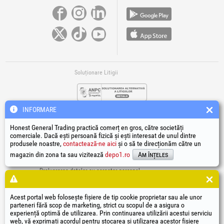
Soluționare Litigii
INFORMARE
Honest General Trading practică comerț en gros, către societăți
comerciale. Dacă ești persoană fizică și ești interesat de unul dintre
produsele noastre,
contactează-ne aici
și o să te direcționăm către un
Legături Utile
magazin din zona ta sau vizitează
depo1.ro
Am înțeles
Termeni si condiții
Prelucrarea datelor cu caracter personal
Politică de utilizare Cookie-uri
Datele de identificare ale societății
Acest portal web folosește fișiere de tip cookie proprietar sau ale unor
Autoritatea națională pentru protecția consumatorilor
parteneri fără scop de marketing, strict cu scopul de a asigura o
Soluționarea online a litigiilor
experiență optimă de utilizarea. Prin continuarea utilizării acestui serviciu
web, vă exprimați acordul pentru stocarea și utilizarea acestor fișiere
®
®
®
®
®
®
®
®
HGT
, EvoTools
, EvoSanitary
, EvoTools +Plus
, EvoSanitary +Plus
, EvoSelect
, EPTO
, EPTO Plus
,