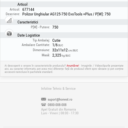
Articol
677144
Articol:
Polizor Unghiular AG125-750 EvoTools +Plus / P[W]: 750
Descriere:
Caracteristici
750
P[W] - Putere:
Date Logistice
Cutie
Tip Ambalaj:
1/6
Ambalare Cantitate:
BUC
32x11x12
Dimensiune:
cm/BUC
2,325
Masă:
kg/BUC
Ai descoperit o eroare în caracteristicile produsului?
Anuntă-ne!
Imaginile / Videoclipurile prezentate
aici, au caracter informativ, pot avea mici diferențe față de produsul oferit spre vânzare și pot conține
accesorii neincluse în pachetele standard.
Infoline Tehnic & Service
suport@honest.ro
0800-008-008
Apel Gratuit din Romania
Luni - Vineri | 08:00 - 17:30