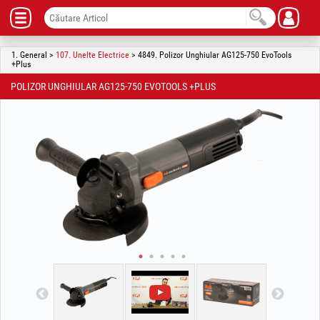
1. General >
107. Unelte Electrice
> 4849. Polizor Unghiular AG125-750 EvoTools
+Plus
POLIZOR UNGHIULAR AG125-750 EVOTOOLS +PLUS