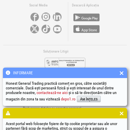
Social Media
Descarcă Aplicația
Soluționare Litigii
INFORMARE
Honest General Trading practică comerț en gros, către societăți
comerciale. Dacă ești persoană fizică și ești interesat de unul dintre
produsele noastre,
contactează-ne aici
și o să te direcționăm către un
Legături Utile
magazin din zona ta sau vizitează
depo1.ro
Am înțeles
Termeni si condiții
Prelucrarea datelor cu caracter personal
Politică de utilizare Cookie-uri
Datele de identificare ale societății
Acest portal web folosește fișiere de tip cookie proprietar sau ale unor
Autoritatea națională pentru protecția consumatorilor
parteneri fără scop de marketing, strict cu scopul de a asigura o