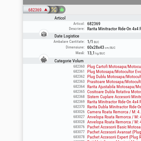
682369
Articol
682369
Articol:
Rarita Minitractor Ride-On 4x4
Descriere:
Date Logistice
1/1
Ambalare Cantitate:
BUC
60x28x43
Dimensiune:
cm/BUC
13,1
Masă:
kg/BUC
Categorie Volum
Plug Cartofi Motosapa/Motocul
682360
Plug Motosapa/Motocultor Evo
682361
Plug Dublu Motosapa/Motocult
682362
Prasitoare Motosapa/Motocult
682363
Rarita Ajustabila Motosapa/Mo
682364
Cositoare Dubla Rotativa Moto
682365
Sistem Cuplare Accesorii Minit
682368
Rarita Minitractor Ride-On 4x4
682369
Rarita Dubla Minitractor Ride-
682370
Camera Roata Remorca / M: 4.
683026
Anvelopa Roata Remorca / M: 4
683027
Anvelopa Roata Remorca / M: 4
683028
Pachet Accesorii Basic Motosap
683076
Pachet Accesorii Avansat (Plug 
683077
Pachet Accesorii Expert (Plug Re
683078