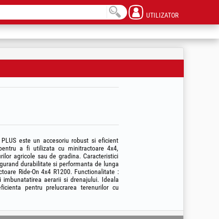
UTILIZATOR
 PLUS este un accesoriu robust si eficient
pentru a fi utilizata cu minitractoare 4x4,
rilor agricole sau de gradina. Caracteristici
sigurand durabilitate si performanta de lunga
ctoare Ride-On 4x4 R1200. Functionalitate :
 imbunatatirea aerarii si drenajului. Ideala
ficienta pentru prelucrarea terenurilor cu