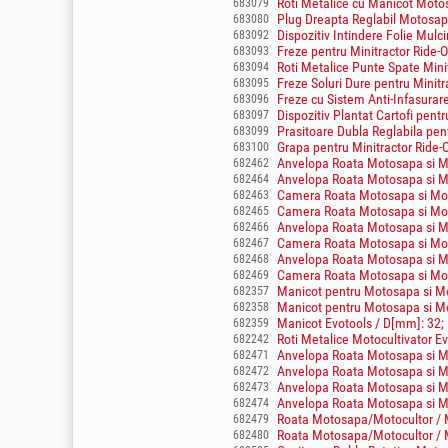
Roti Metalice cu Manicot Moto
683079
Plug Dreapta Reglabil Motosap
683080
Dispozitiv Intindere Folie Mulc
683092
Freze pentru Minitractor Ride-
683093
Roti Metalice Punte Spate Min
683094
Freze Soluri Dure pentru Minit
683095
Freze cu Sistem Anti-Infasurar
683096
Dispozitiv Plantat Cartofi pent
683097
Prasitoare Dubla Reglabila pen
683099
Grapa pentru Minitractor Ride
683100
Anvelopa Roata Motosapa si Mo
682462
Anvelopa Roata Motosapa si Mo
682464
Camera Roata Motosapa si Moto
682463
Camera Roata Motosapa si Moto
682465
Anvelopa Roata Motosapa si Mot
682466
Camera Roata Motosapa si Moto
682467
Anvelopa Roata Motosapa si Mo
682468
Camera Roata Motosapa si Moto
682469
Manicot pentru Motosapa si Mo
682357
Manicot pentru Motosapa si Mo
682358
Manicot Evotools / D[mm]: 32;
682359
Roti Metalice Motocultivator E
682242
Anvelopa Roata Motosapa si Mot
682471
Anvelopa Roata Motosapa si Mo
682472
Anvelopa Roata Motosapa si Mo
682473
Anvelopa Roata Motosapa si Mo
682474
Roata Motosapa/Motocultor / M
682479
Roata Motosapa/Motocultor / M
682480