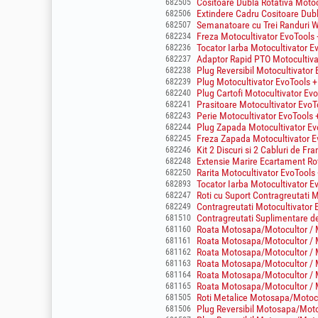
Cositoare Dubla Rotativa Moto
682505
Extindere Cadru Cositoare Dub
682506
Semanatoare cu Trei Randuri W
682507
Freza Motocultivator EvoTools 
682234
Tocator Iarba Motocultivator E
682236
Adaptor Rapid PTO Motocultiva
682237
Plug Reversibil Motocultivator
682238
Plug Motocultivator EvoTools +
682239
Plug Cartofi Motocultivator Ev
682240
Prasitoare Motocultivator EvoT
682241
Perie Motocultivator EvoTools 
682243
Plug Zapada Motocultivator Ev
682244
Freza Zapada Motocultivator E
682245
Kit 2 Discuri si 2 Cabluri de F
682246
Extensie Marire Ecartament Rot
682248
Rarita Motocultivator EvoTools
682250
Tocator Iarba Motocultivator E
682893
Roti cu Suport Contragreutati M
682247
Contragreutati Motocultivator
682249
Contragreutati Suplimentare d
681510
Roata Motosapa/Motocultor / M
681160
Roata Motosapa/Motocultor / M
681161
Roata Motosapa/Motocultor / M
681162
Roata Motosapa/Motocultor / M
681163
Roata Motosapa/Motocultor / M
681164
Roata Motosapa/Motocultor / M
681165
Roti Metalice Motosapa/Motoc
681505
Plug Reversibil Motosapa/Moto
681506