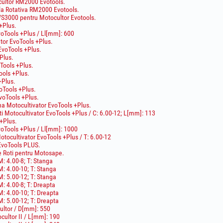
cultor RM2000 Evotools.
la Rotativa RM2000 Evotools.
S3000 pentru Motocultor Evotools.
+Plus.
voTools +Plus / Ll[mm]: 600
tor EvoTools +Plus.
 EvoTools +Plus.
Plus.
oTools +Plus.
ools +Plus.
+Plus.
oTools +Plus.
voTools +Plus.
rana Motocultivator EvoTools +Plus.
i Motocultivator EvoTools +Plus / C: 6.00-12; L[mm]: 113
 +Plus.
voTools +Plus / Ll[mm]: 1000
otocultivator EvoTools +Plus / T: 6.00-12
 EvoTools PLUS.
e Roti pentru Motosape.
: 4.00-8; T: Stanga
: 4.00-10; T: Stanga
: 5.00-12; T: Stanga
: 4.00-8; T: Dreapta
: 4.00-10; T: Dreapta
: 5.00-12; T: Dreapta
ultor / D[mm]: 550
cultor II / L[mm]: 190