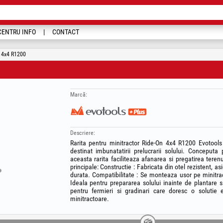
CENTRU INFO
CONTACT
n 4x4 R1200
Marcă:
Descriere:
Rarita pentru minitractor Ride-On 4x4 R1200 Evotools
destinat imbunatatirii prelucrarii solului. Conceputa 
aceasta rarita faciliteaza afanarea si pregatirea terenu
principale: Constructie : Fabricata din otel rezistent, a
durata. Compatibilitate : Se monteaza usor pe minitra
Ideala pentru prepararea solului inainte de plantare si
pentru fermieri si gradinari care doresc o solutie e
minitractoare.