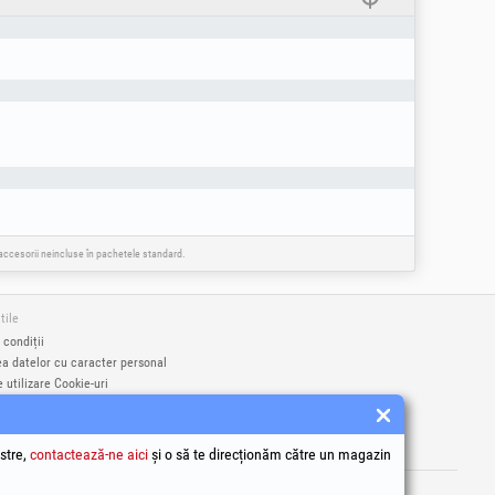
e accesorii neincluse în pachetele standard.
tile
 condiții
ea datelor cu caracter personal
e utilizare Cookie-uri
identificare ale societății
a națională pentru protecția consumatorilor
a online a litigiilor
stre,
contactează-ne aici
și o să te direcționăm către un magazin
rci înregistrate Honest General Trading SRL.
9406