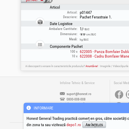
Articol
p01447
Articol:
Pachet Ferastraie 1.
Descriere:
Date Logistice
1/-
Ambalare Cantitate:
BUC
-x-x-
Dimensiune:
cm/BUC
Masă:
kg/BUC
Componente Pachet
622005 - Panza Bomfaier Dubla
100 x
622008 - Cadru Bomfaier Maner
10 x
Ai descoperit o eroare în caracteristicile produsului?
Anuntă-ne!
Imaginile / Videoclipurile
Infoline Tehnic & Service
Social Med
suport@honest.ro
0800-008-008
Apel Gratuit din Romania
INFORMARE
Luni - Vineri | 08:00 - 17:30
Honest General Trading practică comerț en gros, către societăți c
din zona ta sau vizitează
depo1.ro
Am înțeles
®
®
®
HGT
, EvoTools
, EvoSanitary
, EvoTools +
Cop