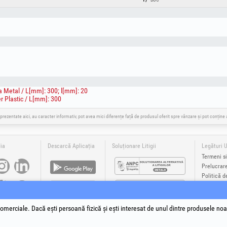
 Metal / L[mm]: 300; l[mm]: 20
 Plastic / L[mm]: 300
 prezentate aici, au caracter informativ, pot avea mici diferențe față de produsul oferit spre vânzare și pot conțin
ia
Descarcă Aplicația
Soluționare Litigii
Legături U
Termeni si
Prelucrar
Politică d
Datele de 
Autoritate
Soluționare
omerciale. Dacă ești persoană fizică și ești interesat de unul dintre produsele noa
®
®
®
®
®
®
Plus
, EvoSanitary +Plus
, EvoSelect
, EPTO
, EPTO Plus
, PowerForProfessionals
și siglele acestora sunt mă
yright 1994-2026
Honest General Trading SRL. Toate drepturile rezervate. CUI: 6615609, Reg.Com.: J199402527