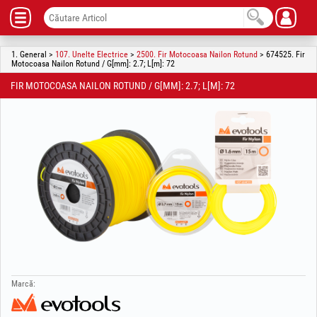
1. General >
107. Unelte Electrice
>
2500. Fir Motocoasa Nailon Rotund
> 674525. Fir
Motocoasa Nailon Rotund / G[mm]: 2.7; L[m]: 72
FIR MOTOCOASA NAILON ROTUND / G[MM]: 2.7; L[M]: 72
Marcă: