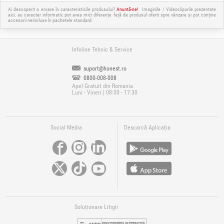
Ai descoperit o eroare în caracteristicile produsului?
Anuntă-ne!
Imaginile / Videoclipurile prezentate
aici, au caracter informativ, pot avea mici diferențe față de produsul oferit spre vânzare și pot conține
accesorii neincluse în pachetele standard.
Infoline Tehnic & Service
suport@honest.ro
0800-008-008
Apel Gratuit din Romania
Luni - Vineri | 08:00 - 17:30
Social Media
Descarcă Aplicația
Soluționare Litigii