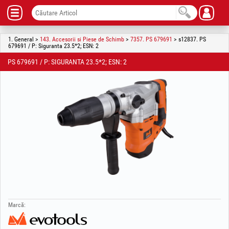
1. General >
143. Accesorii si Piese de Schimb
>
7357. PS 679691
> s12837. PS
679691 / P: Siguranta 23.5*2; ESN: 2
PS 679691 / P: SIGURANTA 23.5*2; ESN: 2
Marcă: