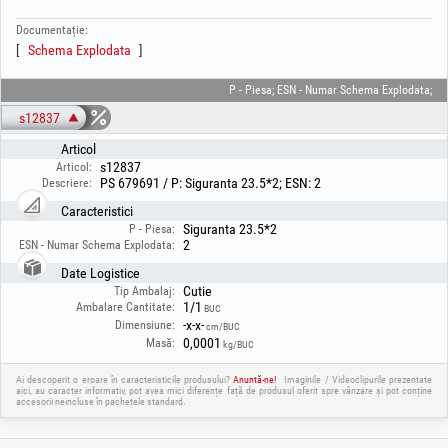
Documentație:
Schema Explodata
P - Piesa; ESN - Numar Schema Explodata;
s12837
Articol
s12837
Articol:
PS 679691 / P: Siguranta 23.5*2; ESN: 2
Descriere:
Caracteristici
Siguranta 23.5*2
P - Piesa:
2
ESN - Numar Schema Explodata:
Date Logistice
Cutie
Tip Ambalaj:
1/1
Ambalare Cantitate:
BUC
-x-x-
Dimensiune:
cm/BUC
0,0001
Masă:
kg/BUC
Ai descoperit o eroare în caracteristicile produsului?
Anuntă-ne!
Imaginile / Videoclipurile prezentate
aici, au caracter informativ, pot avea mici diferențe față de produsul oferit spre vânzare și pot conține
accesorii neincluse în pachetele standard.