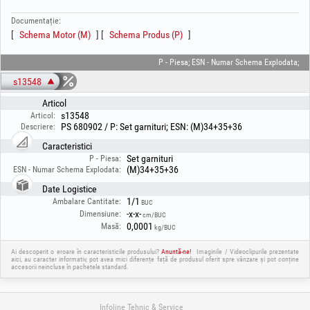
Documentație:
Schema Motor (M)
Schema Produs (P)
P - Piesa; ESN - Numar Schema Explodata;
s13548
Articol
s13548
Articol:
PS 680902 / P: Set garnituri; ESN: (M)34+35+36
Descriere:
Caracteristici
Set garnituri
P - Piesa:
(M)34+35+36
ESN - Numar Schema Explodata:
Date Logistice
1/1
Ambalare Cantitate:
BUC
-x-x-
Dimensiune:
cm/BUC
0,0001
Masă:
kg/BUC
Ai descoperit o eroare în caracteristicile produsului?
Anuntă-ne!
Imaginile / Videoclipurile prezentate
aici, au caracter informativ, pot avea mici diferențe față de produsul oferit spre vânzare și pot conține
accesorii neincluse în pachetele standard.
Infoline Tehnic & Service