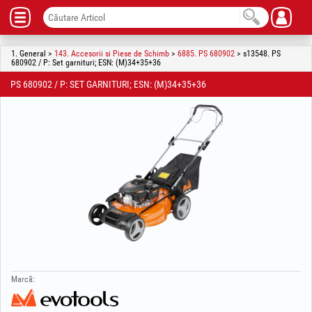
1. General >
143. Accesorii si Piese de Schimb
>
6885. PS 680902
> s13548. PS
680902 / P: Set garnituri; ESN: (M)34+35+36
PS 680902 / P: SET GARNITURI; ESN: (M)34+35+36
Marcă: