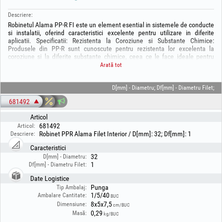
Descriere:
Robinetul Alama PP-R FI este un element esential in sistemele de conducte
si instalatii, oferind caracteristici excelente pentru utilizare in diferite
aplicatii. Specificatii: Rezistenta la Coroziune si Substante Chimice:
Produsele din PP-R sunt cunoscute pentru rezistenta lor excelenta la
coroziune si la diferite substante chimice, ceea ce le face ideale pentru
utilizare in medii chimic agresive. Instalatii Interioare Sub Presiune:
Arată tot
Acestea pot fi utilizate in instalatii interioare sub presiune, oferind siguranta
si fiabilitate pe termen lung. Neutralitate la Miros si Gust: Produsele din PP-
R sunt caracterizate de neutralitatea lor la miros si gust, asigurand ca apa
D[mm] - Diametru; Df[mm] - Diametru Filet;
sau lichidele transportate prin acestea nu sunt afectate sau contaminate.
681492
Materie Prima de Calitate: Sunt fabricate exclusiv cu granule virgine, fara
adaugarea de materiale reciclate sau tocata. Materiile prime sunt
Articol
asigurate de la liderul mondial in domeniu, garantand calitatea si
681492
Articol:
performanta produsului final.
Robinet PPR Alama Filet Interior / D[mm]: 32; Df[mm]: 1
Descriere:
Caracteristici
32
D[mm] - Diametru:
1
Df[mm] - Diametru Filet:
Date Logistice
Punga
Tip Ambalaj:
1/5/40
Ambalare Cantitate:
BUC
8x5x7,5
Dimensiune:
cm/BUC
0,29
Masă:
kg/BUC