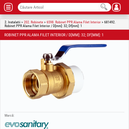
2. Instalatii >
202. Robinete
>
6598. Robinet PPR Alama Filet Interior
> 681492.
Robinet PPR Alama Filet Interior / D[mm]: 32; Df[mm]: 1
ROBINET PPR ALAMA FILET INTERIOR / D[MM]: 32; DF[MM]: 1
Marcă: