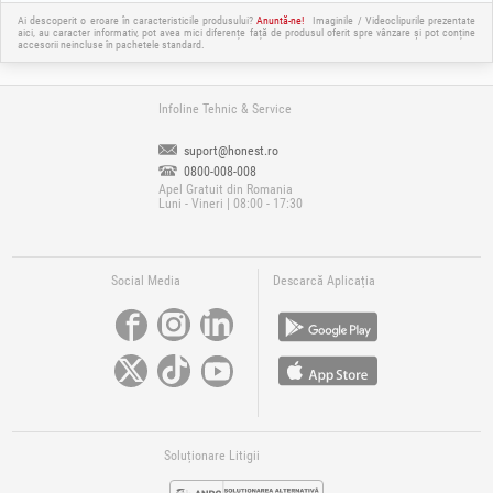
Ai descoperit o eroare în caracteristicile produsului?
Anuntă-ne!
Imaginile / Videoclipurile prezentate
aici, au caracter informativ, pot avea mici diferențe față de produsul oferit spre vânzare și pot conține
accesorii neincluse în pachetele standard.
Infoline Tehnic & Service
suport@honest.ro
0800-008-008
Apel Gratuit din Romania
Luni - Vineri | 08:00 - 17:30
Social Media
Descarcă Aplicația
Soluționare Litigii