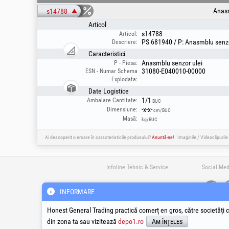
Anasm
s14788
Articol
s14788
Articol:
PS 681940 / P: Anasmblu senz
Descriere:
Caracteristici
Anasmblu senzor ulei
P - Piesa:
31080-E040010-00000
ESN - Numar Schema
Explodata:
Date Logistice
1/1
Ambalare Cantitate:
BUC
-x-x-
Dimensiune:
cm/BUC
Masă:
kg/BUC
Ai descoperit o eroare în caracteristicile produsului?
Anuntă-ne!
Imaginile / Videoclipurile
Infoline Tehnic & Service
Social Med
suport@honest.ro
INFORMARE
0800-008-008
Apel Gratuit din Romania
Honest General Trading practică comerț en gros, către societăți c
Luni - Vineri | 08:00 - 17:30
din zona ta sau vizitează
depo1.ro
Am înțeles