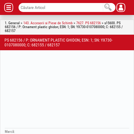
1. General >
143. Accesorii si Piese de Schimb
>
7627. PS 682156
> s15600. PS
682156 / P: Ornament plastic ghidon; ESN: 1; SN: YX730-0107080000; C: 682155 /
682157
PS 682156 / P: ORNAMENT PLASTIC GHIDON; ESN: 1; SN: YX730-
0107080000; C: 682155 / 682157
Marcă: