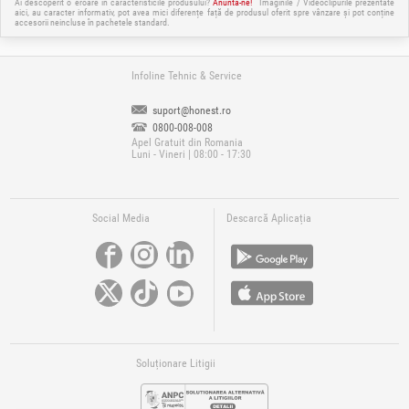
Ai descoperit o eroare în caracteristicile produsului?
Anuntă-ne!
Imaginile / Videoclipurile prezentate
aici, au caracter informativ, pot avea mici diferențe față de produsul oferit spre vânzare și pot conține
accesorii neincluse în pachetele standard.
Infoline Tehnic & Service
suport@honest.ro
0800-008-008
Apel Gratuit din Romania
Luni - Vineri | 08:00 - 17:30
Social Media
Descarcă Aplicația
Soluționare Litigii