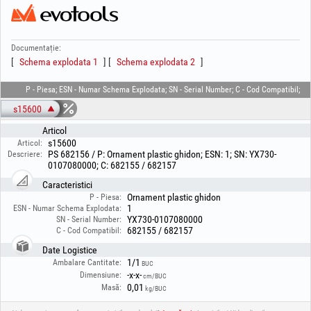
Documentație:
Schema explodata 1
Schema explodata 2
P - Piesa; ESN - Numar Schema Explodata; SN - Serial Number; C - Cod Compatibil;
s15600
Articol
s15600
Articol:
PS 682156 / P: Ornament plastic ghidon; ESN: 1; SN: YX730-
Descriere:
0107080000; C: 682155 / 682157
Caracteristici
Ornament plastic ghidon
P - Piesa:
1
ESN - Numar Schema Explodata:
YX730-0107080000
SN - Serial Number:
682155 / 682157
C - Cod Compatibil:
Date Logistice
1/1
Ambalare Cantitate:
BUC
-x-x-
Dimensiune:
cm/BUC
0,01
Masă:
kg/BUC