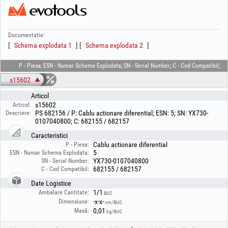
Documentație:
Schema explodata 1
Schema explodata 2
P - Piesa; ESN - Numar Schema Explodata; SN - Serial Number; C - Cod Compatibil;
s15602
Articol
s15602
Articol:
PS 682156 / P: Cablu actionare diferential; ESN: 5; SN: YX730-
Descriere:
0107040800; C: 682155 / 682157
Caracteristici
Cablu actionare diferential
P - Piesa:
5
ESN - Numar Schema Explodata:
YX730-0107040800
SN - Serial Number:
682155 / 682157
C - Cod Compatibil:
Date Logistice
1/1
Ambalare Cantitate:
BUC
-x-x-
Dimensiune:
cm/BUC
0,01
Masă:
kg/BUC