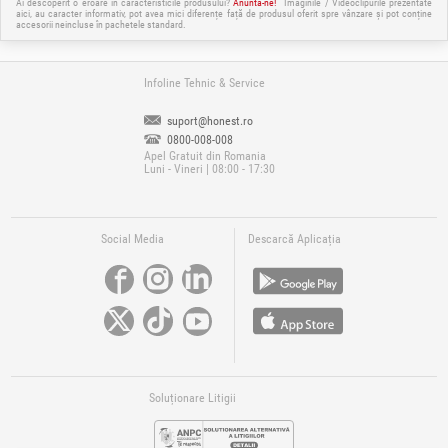
Ai descoperit o eroare în caracteristicile produsului?
Anuntă-ne!
Imaginile / Videoclipurile prezentate
aici, au caracter informativ, pot avea mici diferențe față de produsul oferit spre vânzare și pot conține
accesorii neincluse în pachetele standard.
Infoline Tehnic & Service
suport@honest.ro
0800-008-008
Apel Gratuit din Romania
Luni - Vineri | 08:00 - 17:30
Social Media
Descarcă Aplicația
Soluționare Litigii