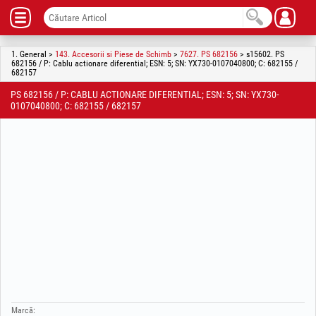
1. General >
143. Accesorii si Piese de Schimb
>
7627. PS 682156
> s15602. PS
682156 / P: Cablu actionare diferential; ESN: 5; SN: YX730-0107040800; C: 682155 /
682157
PS 682156 / P: CABLU ACTIONARE DIFERENTIAL; ESN: 5; SN: YX730-
0107040800; C: 682155 / 682157
Marcă: