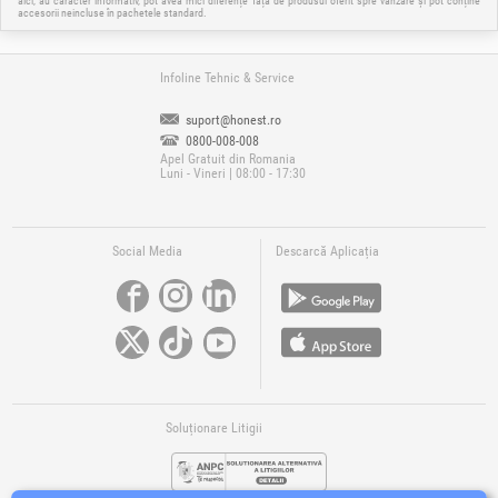
aici, au caracter informativ, pot avea mici diferențe față de produsul oferit spre vânzare și pot conține
accesorii neincluse în pachetele standard.
Infoline Tehnic & Service
suport@honest.ro
0800-008-008
Apel Gratuit din Romania
Luni - Vineri | 08:00 - 17:30
Social Media
Descarcă Aplicația
Soluționare Litigii