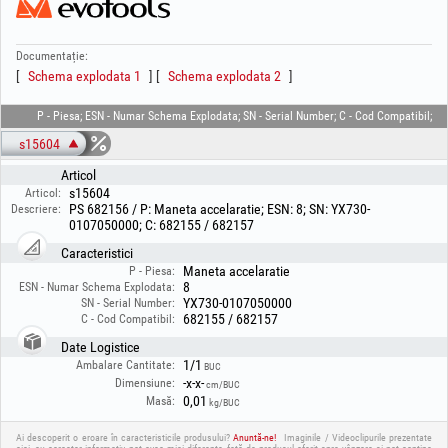
Documentație:
Schema explodata 1
Schema explodata 2
P - Piesa; ESN - Numar Schema Explodata; SN - Serial Number; C - Cod Compatibil;
s15604
Articol
s15604
Articol:
PS 682156 / P: Maneta accelaratie; ESN: 8; SN: YX730-
Descriere:
0107050000; C: 682155 / 682157
Caracteristici
Maneta accelaratie
P - Piesa:
8
ESN - Numar Schema Explodata:
YX730-0107050000
SN - Serial Number:
682155 / 682157
C - Cod Compatibil:
Date Logistice
1/1
Ambalare Cantitate:
BUC
-x-x-
Dimensiune:
cm/BUC
0,01
Masă:
kg/BUC
Ai descoperit o eroare în caracteristicile produsului?
Anuntă-ne!
Imaginile / Videoclipurile prezentate