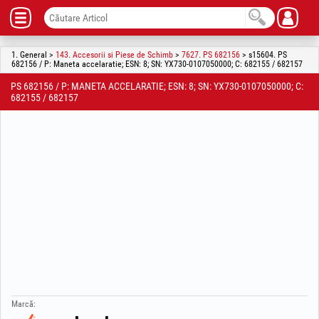
1. General >
143. Accesorii si Piese de Schimb
>
7627. PS 682156
> s15604. PS
682156 / P: Maneta accelaratie; ESN: 8; SN: YX730-0107050000; C: 682155 / 682157
PS 682156 / P: MANETA ACCELARATIE; ESN: 8; SN: YX730-0107050000; C:
682155 / 682157
Marcă: