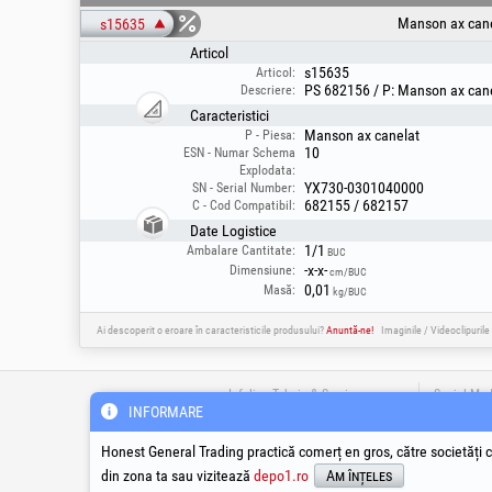
Manson ax cane
s15635
Articol
s15635
Articol:
PS 682156 / P: Manson ax can
Descriere:
Caracteristici
Manson ax canelat
P - Piesa:
10
ESN - Numar Schema
Explodata:
YX730-0301040000
SN - Serial Number:
682155 / 682157
C - Cod Compatibil:
Date Logistice
1/1
Ambalare Cantitate:
BUC
-x-x-
Dimensiune:
cm/BUC
0,01
Masă:
kg/BUC
Ai descoperit o eroare în caracteristicile produsului?
Anuntă-ne!
Imaginile / Videoclipurile
Infoline Tehnic & Service
Social Med
INFORMARE
suport@honest.ro
Honest General Trading practică comerț en gros, către societăți c
0800-008-008
din zona ta sau vizitează
Apel Gratuit din Romania
depo1.ro
Am înțeles
Luni - Vineri | 08:00 - 17:30