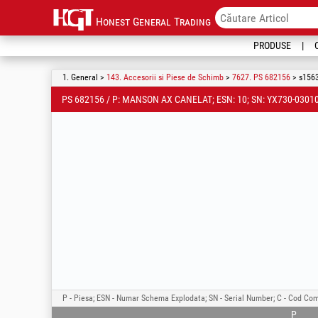
Honest General Trading
PRODUSE
1. General >
143. Accesorii si Piese de Schimb
>
7627. PS 682156
> s1563
PS 682156 / P: MANSON AX CANELAT; ESN: 10; SN: YX730-03010
P - Piesa; ESN - Numar Schema Explodata; SN - Serial Number; C - Cod Com
P