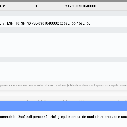
lat
10
YX730-0301040000
elat; ESN: 10; SN: YX730-0301040000; C: 682155 / 682157
 prezentate aici, au caracter informativ, pot avea mici diferențe față de produsul oferit spre vânzare și pot conțin
ia
Descarcă Aplicația
Soluționare Litigii
Legături U
Termeni si
Prelucrar
omerciale. Dacă ești persoană fizică și ești interesat de unul dintre produsele noa
Politică d
Datele de 