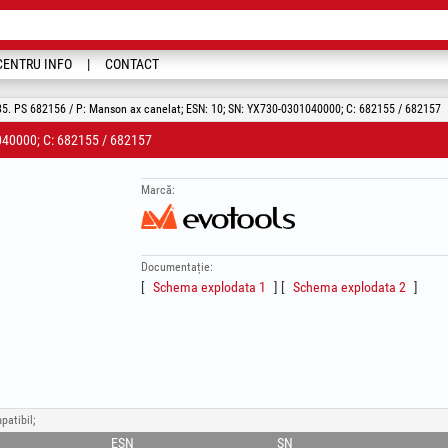
CENTRU INFO
CONTACT
5. PS 682156 / P: Manson ax canelat; ESN: 10; SN: YX730-0301040000; C: 682155 / 682157
40000; C: 682155 / 682157
Marcă:
Documentație:
Schema explodata 1
Schema explodata 2
patibil;
ESN
SN