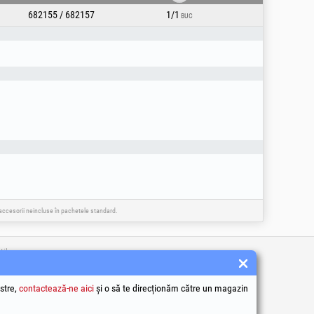
682155 / 682157
1/1
BUC
e accesorii neincluse în pachetele standard.
tile
 condiții
ea datelor cu caracter personal
stre,
contactează-ne aici
și o să te direcționăm către un magazin
e utilizare Cookie-uri
identificare ale societății