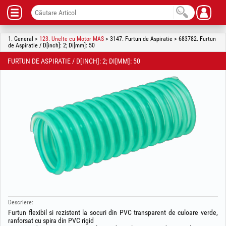
1. General >
123. Unelte cu Motor MAS
> 3147. Furtun de Aspiratie > 683782. Furtun
de Aspiratie / D[inch]: 2; Di[mm]: 50
FURTUN DE ASPIRATIE / D[INCH]: 2; DI[MM]: 50
Descriere:
Furtun flexibil si rezistent la socuri din PVC transparent de culoare verde,
ranforsat cu spira din PVC rigid