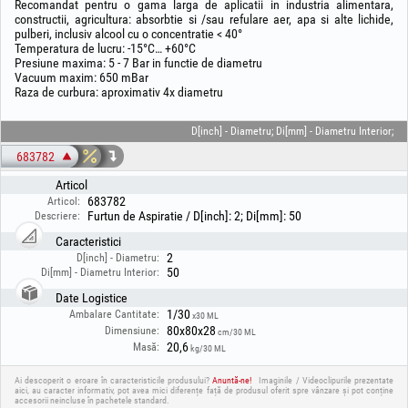
Recomandat pentru o gama larga de aplicatii in industria alimentara,
constructii, agricultura: absorbtie si /sau refulare aer, apa si alte lichide,
pulberi, inclusiv alcool cu o concentratie < 40°
Temperatura de lucru: -15°C… +60°C
Presiune maxima: 5 - 7 Bar in functie de diametru
Vacuum maxim: 650 mBar
Raza de curbura: aproximativ 4x diametru
D[inch] - Diametru; Di[mm] - Diametru Interior;
683782
Articol
683782
Articol:
Furtun de Aspiratie / D[inch]: 2; Di[mm]: 50
Descriere:
Caracteristici
2
D[inch] - Diametru:
50
Di[mm] - Diametru Interior:
Date Logistice
1/30
Ambalare Cantitate:
x30 ML
80x80x28
Dimensiune:
cm/30 ML
20,6
Masă:
kg/30 ML
Ai descoperit o eroare în caracteristicile produsului?
Anuntă-ne!
Imaginile / Videoclipurile prezentate
aici, au caracter informativ, pot avea mici diferențe față de produsul oferit spre vânzare și pot conține
accesorii neincluse în pachetele standard.