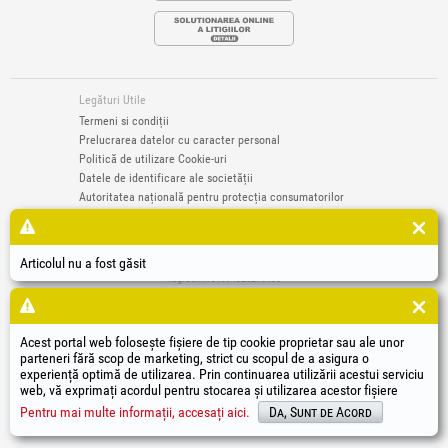
Legături Utile
Termeni si condiții
Prelucrarea datelor cu caracter personal
Politică de utilizare Cookie-uri
Datele de identificare ale societății
Autoritatea națională pentru protecția consumatorilor
Soluționarea online a litigiilor
®
®
®
®
®
®
®
®
HGT
, EvoTools
, EvoSanitary
, EvoTools +Plus
, EvoSanitary +Plus
, EvoSelect
, EPTO
, EPTO Plus
,
®
PowerForProfessionals
și siglele acestora sunt mărci înregistrate Honest General Trading SRL.
Articolul nu a fost găsit
Copyright 1994-2026
Honest General Trading SRL. Toate drepturile rezervate. CUI: 6615609,
Reg.Com.: J1994025279406
Acest portal web folosește fișiere de tip cookie proprietar sau ale unor
parteneri fără scop de marketing, strict cu scopul de a asigura o
experiență optimă de utilizarea. Prin continuarea utilizării acestui serviciu
web, vă exprimați acordul pentru stocarea și utilizarea acestor fișiere
Pentru mai multe informații, accesați aici.
Da, Sunt de Acord