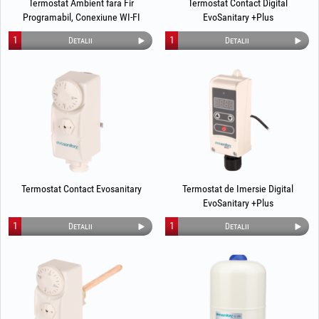
Termostat Ambient fara Fir
Termostat Contact Digital
Programabil, Conexiune WI-FI
EvoSanitary +Plus
EvoSanitary +Plus
1
1
Detalii
Detalii
Termostat Contact Evosanitary
Termostat de Imersie Digital
EvoSanitary +Plus
1
1
Detalii
Detalii