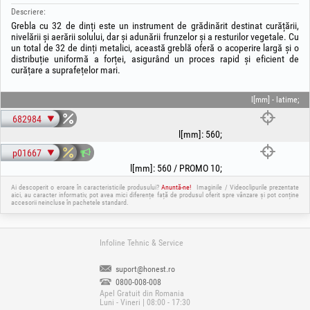
Descriere:
Grebla cu 32 de dinți este un instrument de grădinărit destinat curățării,
nivelării și aerării solului, dar și adunării frunzelor și a resturilor vegetale. Cu
un total de 32 de dinți metalici, această greblă oferă o acoperire largă și o
distribuție uniformă a forței, asigurând un proces rapid și eficient de
curățare a suprafețelor mari.
l[mm] - latime;
682984
l[mm]
:
560
;
p01667
l[mm]
:
560 / PROMO 10
;
Ai descoperit o eroare în caracteristicile produsului?
Anuntă-ne!
Imaginile / Videoclipurile prezentate
aici, au caracter informativ, pot avea mici diferențe față de produsul oferit spre vânzare și pot conține
accesorii neincluse în pachetele standard.
Infoline Tehnic & Service
suport@honest.ro
0800-008-008
Apel Gratuit din Romania
Luni - Vineri | 08:00 - 17:30