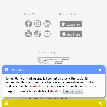
Social Media
Descarcă Aplicația
Soluționare Litigii
INFORMARE
Honest General Trading practică comerț en gros, către societăți
comerciale. Dacă ești persoană fizică și ești interesat de unul dintre
produsele noastre,
contactează-ne aici
și o să te direcționăm către un
Legături Utile
magazin din zona ta sau vizitează
depo1.ro
Am înțeles
Termeni si condiții
Prelucrarea datelor cu caracter personal
Politică de utilizare Cookie-uri