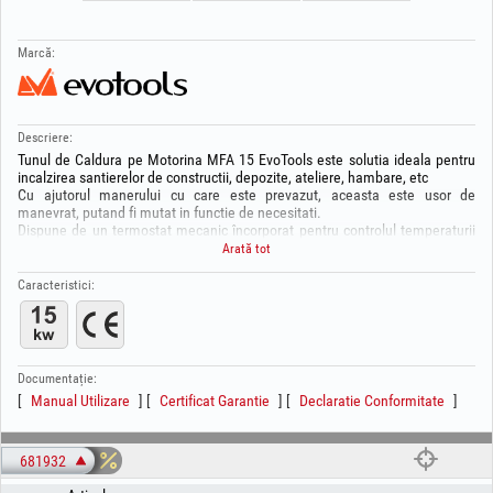
Marcă:
Descriere:
Tunul de Caldura pe Motorina MFA 15 EvoTools este solutia ideala pentru
incalzirea santierelor de constructii, depozite, ateliere, hambare, etc
Cu ajutorul manerului cu care este prevazut, aceasta este usor de
manevrat, putand fi mutat in functie de necesitati.
Dispune de un termostat mecanic încorporat pentru controlul temperaturii
și menținerea unui mediu de lucru confortabil.
Arată tot
De retinut!
Caracteristici:
Pentru siguranta dumneavoastra nu utilizati produsul in aer liber, pe vreme
umeda, in bai sau alte incaperi cu umiditate ridicata si nu folositi niciodata
tunul de caldura cu mainile ude sau cand cablul este ud, pentru a preveni
socurile electrice sau scurgerile de curent (produsul are aprindere
electrica).
Documentație:
Pozitionati tunul de caldura la distanta de obiecte inflamabile, precum
Manual Utilizare
Certificat Garantie
Declaratie Conformitate
mobila, draperii, etc.
Deasemenea, pentru a impiedica supraincalzirea tunului de incalzire nu
acoperiti si nu amplasati in locuri unde circulatia aerului poate fi blocata.
681932
Caracteristici: