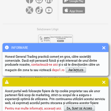
Soluționare Litigii
INFORMARE
Honest General Trading practică comerț en gros, către societăți
comerciale. Dacă ești persoană fizică și ești interesat de unul dintre
produsele noastre,
contactează-ne aici
și o să te direcționăm către un
Legături Utile
magazin din zona ta sau vizitează
depo1.ro
Am înțeles
Termeni si condiții
Prelucrarea datelor cu caracter personal
Politică de utilizare Cookie-uri
Datele de identificare ale societății
Acest portal web folosește fișiere de tip cookie proprietar sau ale unor
Autoritatea națională pentru protecția consumatorilor
parteneri fără scop de marketing, strict cu scopul de a asigura o
Soluționarea online a litigiilor
experiență optimă de utilizarea. Prin continuarea utilizării acestui serviciu
web, vă exprimați acordul pentru stocarea și utilizarea acestor fișiere
®
®
®
®
®
®
®
®
HGT
, EvoTools
, EvoSanitary
, EvoTools +Plus
, EvoSanitary +Plus
, EvoSelect
, EPTO
, EPTO Plus
,
®
PowerForProfessionals
și siglele acestora sunt mărci înregistrate Honest General Trading SRL.
Pentru mai multe informații, accesați aici.
Da, Sunt de Acord
Copyright 1994-2026
Honest General Trading SRL. Toate drepturile rezervate. CUI: 6615609,