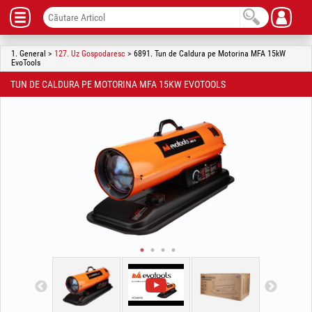
1. General >
127. Uz Gospodaresc
> 6891. Tun de Caldura pe Motorina MFA 15kW
EvoTools
TUN DE CALDURA PE MOTORINA MFA 15KW EVOTOOLS