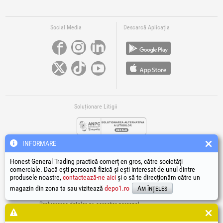
Social Media
Descarcă Aplicația
Soluționare Litigii
INFORMARE
Honest General Trading practică comerț en gros, către societăți
comerciale. Dacă ești persoană fizică și ești interesat de unul dintre
produsele noastre,
contactează-ne aici
și o să te direcționăm către un
Legături Utile
magazin din zona ta sau vizitează
depo1.ro
Am înțeles
Termeni si condiții
Prelucrarea datelor cu caracter personal
Politică de utilizare Cookie-uri