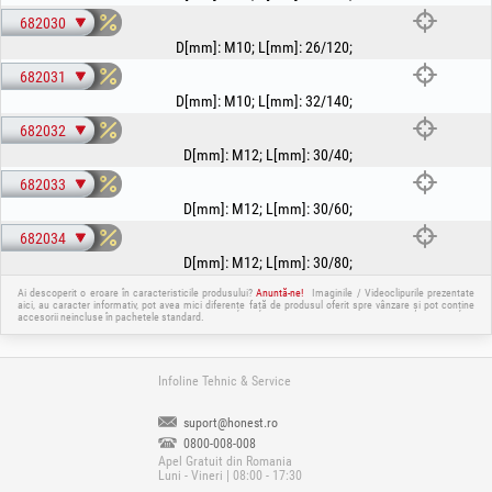
682030
D[mm]
:
M10
;
L[mm]
:
26/120
;
682031
D[mm]
:
M10
;
L[mm]
:
32/140
;
682032
D[mm]
:
M12
;
L[mm]
:
30/40
;
682033
D[mm]
:
M12
;
L[mm]
:
30/60
;
682034
D[mm]
:
M12
;
L[mm]
:
30/80
;
Ai descoperit o eroare în caracteristicile produsului?
Anuntă-ne!
Imaginile / Videoclipurile prezentate
aici, au caracter informativ, pot avea mici diferențe față de produsul oferit spre vânzare și pot conține
accesorii neincluse în pachetele standard.
Infoline Tehnic & Service
suport@honest.ro
0800-008-008
Apel Gratuit din Romania
Luni - Vineri | 08:00 - 17:30