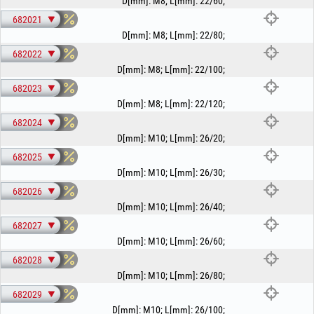
D[mm]
:
M8
;
L[mm]
:
22/60
;
682021
D[mm]
:
M8
;
L[mm]
:
22/80
;
682022
D[mm]
:
M8
;
L[mm]
:
22/100
;
682023
D[mm]
:
M8
;
L[mm]
:
22/120
;
682024
D[mm]
:
M10
;
L[mm]
:
26/20
;
682025
D[mm]
:
M10
;
L[mm]
:
26/30
;
682026
D[mm]
:
M10
;
L[mm]
:
26/40
;
682027
D[mm]
:
M10
;
L[mm]
:
26/60
;
682028
D[mm]
:
M10
;
L[mm]
:
26/80
;
682029
D[mm]
:
M10
;
L[mm]
:
26/100
;