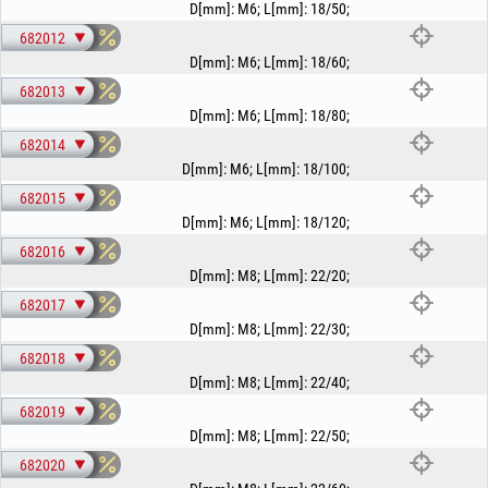
D[mm]
:
M6
;
L[mm]
:
18/50
;
682012
D[mm]
:
M6
;
L[mm]
:
18/60
;
682013
D[mm]
:
M6
;
L[mm]
:
18/80
;
682014
D[mm]
:
M6
;
L[mm]
:
18/100
;
682015
D[mm]
:
M6
;
L[mm]
:
18/120
;
682016
D[mm]
:
M8
;
L[mm]
:
22/20
;
682017
D[mm]
:
M8
;
L[mm]
:
22/30
;
682018
D[mm]
:
M8
;
L[mm]
:
22/40
;
682019
D[mm]
:
M8
;
L[mm]
:
22/50
;
682020