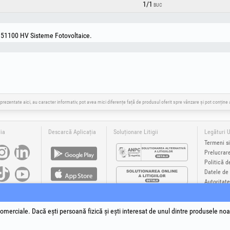
1/1
BUC
51100 HV Sisteme Fotovoltaice.
 prezentate aici, au caracter informativ, pot avea mici diferențe față de produsul oferit spre vânzare și pot conțin
ia
Descarcă Aplicația
Soluționare Litigii
Legături U
Termeni si
Prelucrar
Politică d
Datele de 
Autoritate
Soluționare
®
®
®
®
®
®
Plus
, EvoSanitary +Plus
, EvoSelect
, EPTO
, EPTO Plus
, PowerForProfessionals
și siglele acestora sunt mă
omerciale. Dacă ești persoană fizică și ești interesat de unul dintre produsele noa
yright 1994-2026
Honest General Trading SRL. Toate drepturile rezervate. CUI: 6615609, Reg.Com.: J199402527