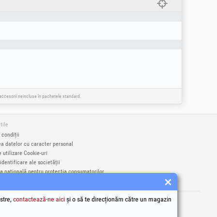
e accesorii neincluse în pachetele standard.
tile
 condiții
ea datelor cu caracter personal
e utilizare Cookie-uri
identificare ale societății
a națională pentru protecția consumatorilor
a online a litigiilor
rci înregistrate Honest General Trading SRL.
stre,
contactează-ne aici
și o să te direcționăm către un magazin
9406