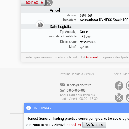
684168
Articol
684168
Articol:
Acumulator DYNESS Stack 100 
Descriere:
Date Logistice
Cutie
Tip Ambalaj:
1/1
Ambalare Cantitate:
BUC
-x-x-
Dimensiune:
cm/BUC
Masă:
kg/BUC
Ai descoperit o eroare în caracteristicile produsului?
Anuntă-ne!
Imaginile / Videoclipurile
Infoline Tehnic & Service
Social Med
suport@honest.ro
0800-008-008
Apel Gratuit din Romania
Luni - Vineri | 08:00 - 17:30
INFORMARE
®
®
®
HGT
, EvoTools
, EvoSanitary
, EvoTools +
Honest General Trading practică comerț en gros, către societăți c
Cop
din zona ta sau vizitează
depo1.ro
Am înțeles