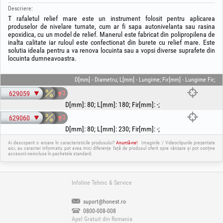
Descriere:
T rafaletul relief mare este un instrument folosit pentru aplicarea
produselor de nivelare turnate, cum ar fi sapa autonivelanta sau rasina
epoxidica, cu un model de relief. Manerul este fabricat din polipropilena de
inalta calitate iar ruloul este confectionat din burete cu relief mare. Este
solutia ideala pentru a va renova locuinta sau a vopsi diverse suprafete din
locuinta dumneavoastra.
D[mm] - Diametru; L[mm] - Lungime; Fir[mm] - Lungime Fir;
629059
D[mm]
:
80
;
L[mm]
:
180
;
Fir[mm]
:
-
;
629060
D[mm]
:
80
;
L[mm]
:
230
;
Fir[mm]
:
-
;
Ai descoperit o eroare în caracteristicile produsului?
Anuntă-ne!
Imaginile / Videoclipurile prezentate
aici, au caracter informativ, pot avea mici diferențe față de produsul oferit spre vânzare și pot conține
accesorii neincluse în pachetele standard.
Infoline Tehnic & Service
suport@honest.ro
0800-008-008
Apel Gratuit din Romania