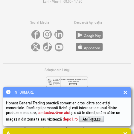
Luni - Vineri | 08:00 - 17:30
Social Media
Descarcă Aplicația
Soluționare Litigii
INFORMARE
Honest General Trading practică comerț en gros, către societăți
comerciale. Dacă ești persoană fizică și ești interesat de unul dintre
produsele noastre,
contactează-ne aici
și o să te direcționăm către un
Legături Utile
magazin din zona ta sau vizitează
depo1.ro
Am înțeles
Termeni si condiții
Prelucrarea datelor cu caracter personal