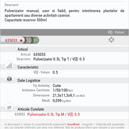
Descriere:
Pulverizator manual, usor si fiabil, pentru intretinerea plantelor de
apartament sau diverse activitati casnice.
Capacitate rezervor 500ml
V[l] - Volum;
635053
Articol
635053
Articol:
Pulverizator 0.5L Tip T / V[l]: 0.5
Descriere:
Caracteristici
0.5
V[l] - Volum:
Date Logistice
Cutie
Tip Ambalaj:
1/50/100
Ambalare Cantitate:
BUC
21,5x11,3x9,1
Dimensiune:
cm/BUC
0,059
Masă:
kg/BUC
Articole Corelate
Pulverizator 0.5L Tip M / V[l]: 0.5
635052
Ai descoperit o eroare în caracteristicile produsului?
Anuntă-ne!
Imaginile / Videoclipurile prezentate
aici, au caracter informativ, pot avea mici diferențe față de produsul oferit spre vânzare și pot conține