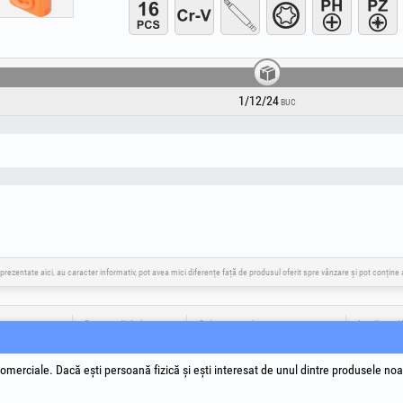
1/12/24
BUC
 prezentate aici, au caracter informativ, pot avea mici diferențe față de produsul oferit spre vânzare și pot conțin
ia
Descarcă Aplicația
Soluționare Litigii
Legături U
Termeni si
Prelucrar
omerciale. Dacă ești persoană fizică și ești interesat de unul dintre produsele noa
Politică d
Datele de 