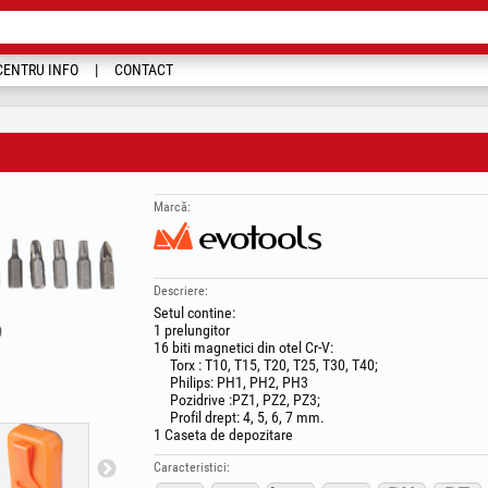
CENTRU INFO
CONTACT
Marcă:
Descriere:
Setul contine:
1 prelungitor
16 biti magnetici din otel Cr-V:
Torx : T10, T15, T20, T25, T30, T40;
Philips: PH1, PH2, PH3
Pozidrive :PZ1, PZ2, PZ3;
Profil drept: 4, 5, 6, 7 mm.
1 Caseta de depozitare
Caracteristici: