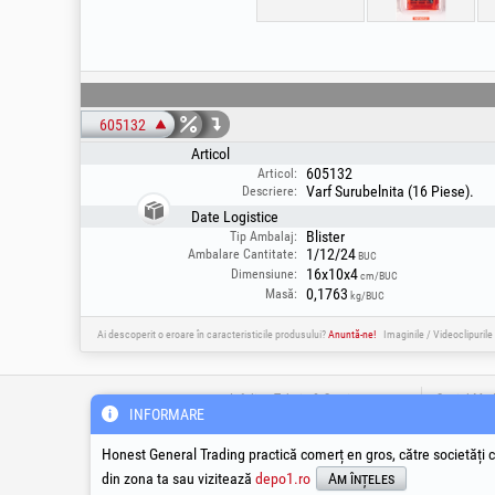
605132
Articol
605132
Articol:
Varf Surubelnita (16 Piese).
Descriere:
Date Logistice
Blister
Tip Ambalaj:
1/12/24
Ambalare Cantitate:
BUC
16x10x4
Dimensiune:
cm/BUC
0,1763
Masă:
kg/BUC
Ai descoperit o eroare în caracteristicile produsului?
Anuntă-ne!
Imaginile / Videoclipurile
Infoline Tehnic & Service
Social Med
INFORMARE
suport@honest.ro
Honest General Trading practică comerț en gros, către societăți c
0800-008-008
din zona ta sau vizitează
depo1.ro
Am înțeles
Apel Gratuit din Romania
Luni - Vineri | 08:00 - 17:30