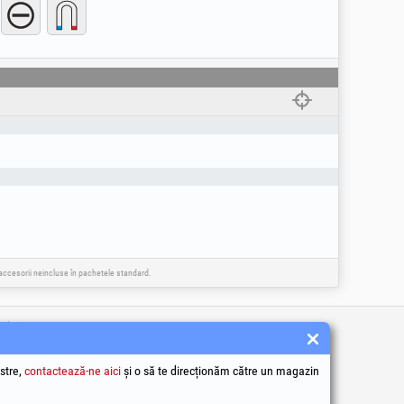
e accesorii neincluse în pachetele standard.
tile
 condiții
ea datelor cu caracter personal
stre,
contactează-ne aici
și o să te direcționăm către un magazin
e utilizare Cookie-uri
identificare ale societății