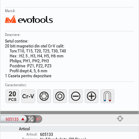
Marcă:
Descriere:
Setul contine:
20 biti magnetici din otel Cr-V calit:
Torx:T10, T15, T20, T25, T30, T40
Hex : H2.5 , H3, H4, H5, H6 mm
Philips; PH1, PH2, PH3
Pozidrive :PZ1, PZ2, PZ3
Profil drept:4, 5, 6 mm
1 Caseta pentru depozitare
Caracteristici:
605133
Articol
605133
Articol: