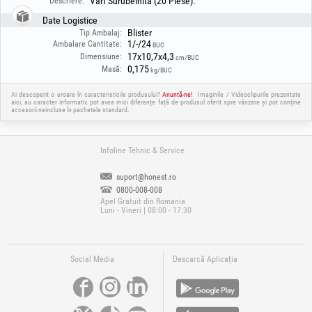
Varf Surubelnita (20 Piese).
Descriere:
Date Logistice
Blister
Tip Ambalaj:
1/-/24
Ambalare Cantitate:
BUC
17x10,7x4,3
Dimensiune:
cm/BUC
0,175
Masă:
kg/BUC
Ai descoperit o eroare în caracteristicile produsului?
Anuntă-ne!
Imaginile / Videoclipurile prezentate
aici, au caracter informativ, pot avea mici diferențe față de produsul oferit spre vânzare și pot conține
accesorii neincluse în pachetele standard.
Infoline Tehnic & Service
suport@honest.ro
0800-008-008
Apel Gratuit din Romania
Luni - Vineri | 08:00 - 17:30
Social Media
Descarcă Aplicația