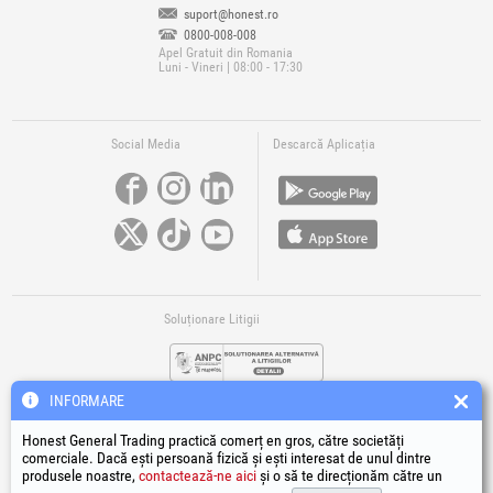
suport@honest.ro
0800-008-008
Apel Gratuit din Romania
Luni - Vineri | 08:00 - 17:30
Social Media
Descarcă Aplicația
Soluționare Litigii
INFORMARE
Honest General Trading practică comerț en gros, către societăți
comerciale. Dacă ești persoană fizică și ești interesat de unul dintre
produsele noastre,
contactează-ne aici
și o să te direcționăm către un
Legături Utile