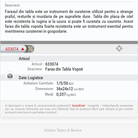
Descriere:
Farasul din tabla este un instrument de curatenie utilizat pentru a strange
praful, resturile si murdaria de pe suprafete dure. Tabla din placa de otel
este rezistenta la rugina si la uzura si poate fi curatata cu usurinta. Acest
faras din tabla vopsita foarte rezistenta este un instrument esential pentru
mentinerea curateniei in gospodarie.
633074
Articol
633074
Articol:
Faras din Tabla Vopsit
Descriere:
Date Logistice
1/5/50
Ambalare Cantitate:
BUC
36x24x12
Dimensiune:
cm/BUC
0,337
Masă:
kg/BUC
Ai descoperit o eroare în caracteristicile produsului?
Anuntă-ne!
Imaginile / Videoclipurile prezentate
aici, au caracter informativ, pot avea mici diferențe față de produsul oferit spre vânzare și pot conține
accesorii neincluse în pachetele standard.
Infoline Tehnic & Service