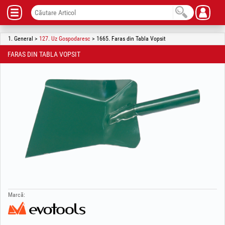
1. General >
127. Uz Gospodaresc
> 1665. Faras din Tabla Vopsit
FARAS DIN TABLA VOPSIT
Marcă: