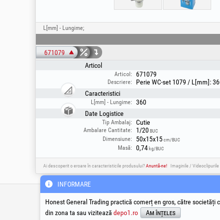
L[mm] - Lungime;
671079
Articol
671079
Articol:
Perie WC-set 1079 / L[mm]: 3
Descriere:
Caracteristici
360
L[mm] - Lungime:
Date Logistice
Cutie
Tip Ambalaj:
1/20
Ambalare Cantitate:
BUC
50x15x15
Dimensiune:
cm/BUC
0,74
Masă:
kg/BUC
Ai descoperit o eroare în caracteristicile produsului?
Anuntă-ne!
Imaginile / Videoclipurile
INFORMARE
Infoline Tehnic & Service
Social Med
Honest General Trading practică comerț en gros, către societăți c
din zona ta sau vizitează
depo1.ro
Am înțeles
suport@honest.ro