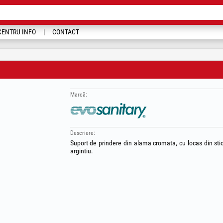
CENTRU INFO
CONTACT
Marcă:
Descriere:
Suport de prindere din alama cromata, cu locas din stic
argintiu.