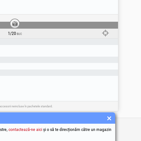
1/20
BUC
e accesorii neincluse în pachetele standard.
tile
stre,
contactează-ne aici
și o să te direcționăm către un magazin
 condiții
ea datelor cu caracter personal