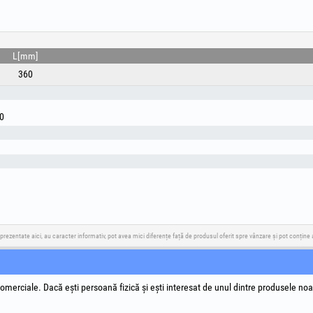
L[mm]
360
60
 prezentate aici, au caracter informativ, pot avea mici diferențe față de produsul oferit spre vânzare și pot conțin
ia
Descarcă Aplicația
Soluționare Litigii
Legături U
omerciale. Dacă ești persoană fizică și ești interesat de unul dintre produsele noa
Termeni si
Prelucrar