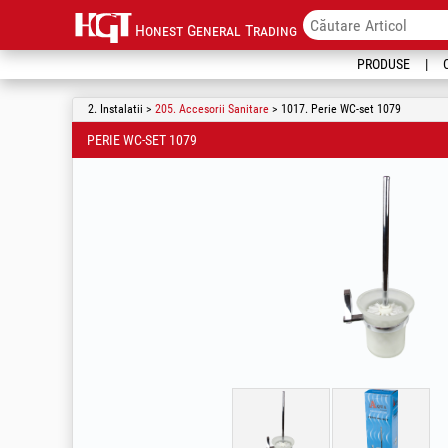
Honest General Trading
PRODUSE
2. Instalatii >
205. Accesorii Sanitare
> 1017. Perie WC-set 1079
PERIE WC-SET 1079