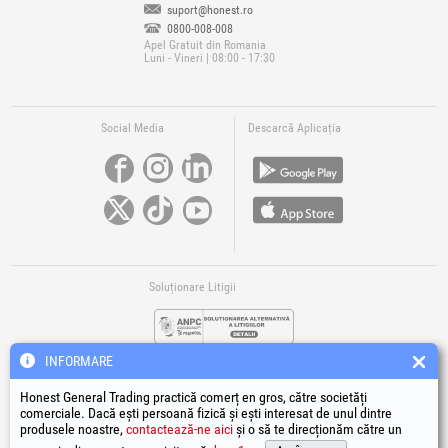
suport@honest.ro
0800-008-008
Apel Gratuit din Romania
Luni - Vineri | 08:00 - 17:30
Social Media
Descarcă Aplicația
Soluționare Litigii
INFORMARE
Honest General Trading practică comerț en gros, către societăți
comerciale. Dacă ești persoană fizică și ești interesat de unul dintre
produsele noastre,
contactează-ne aici
și o să te direcționăm către un
Legături Utile