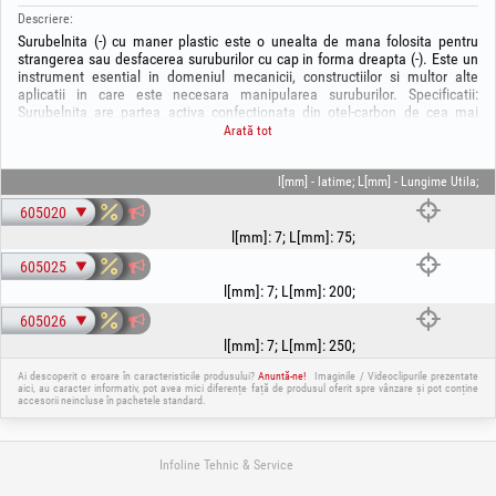
Descriere:
Surubelnita (-) cu maner plastic este o unealta de mana folosita pentru
strangerea sau desfacerea suruburilor cu cap in forma dreapta (-). Este un
instrument esential in domeniul mecanicii, constructiilor si multor alte
aplicatii in care este necesara manipularea suruburilor. Specificatii:
Surubelnita are partea activa confectionata din otel-carbon de cea mai
buna calitate, tratat termic. Varful magnetic este de un real ajutor in timpul
Arată tot
utilizarii, oferind o buna fixare a surubului, eliminand riscul ca acesta sa
cada in zone greu accesibile. Manerul confectionat din plastic va ofera o
priza optima in timpul utilizarii.
l[mm] - latime; L[mm] - Lungime Utila;
605020
l[mm]
:
7
;
L[mm]
:
75
;
605025
l[mm]
:
7
;
L[mm]
:
200
;
605026
l[mm]
:
7
;
L[mm]
:
250
;
Ai descoperit o eroare în caracteristicile produsului?
Anuntă-ne!
Imaginile / Videoclipurile prezentate
aici, au caracter informativ, pot avea mici diferențe față de produsul oferit spre vânzare și pot conține
accesorii neincluse în pachetele standard.
Infoline Tehnic & Service