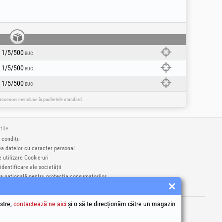
1/5/500
BUC
1/5/500
BUC
1/5/500
BUC
e accesorii neincluse în pachetele standard.
tile
 condiții
ea datelor cu caracter personal
e utilizare Cookie-uri
identificare ale societății
a națională pentru protecția consumatorilor
a online a litigiilor
rci înregistrate Honest General Trading SRL.
stre,
contactează-ne aici
și o să te direcționăm către un magazin
9406