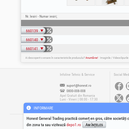
Nr. Iesiri - Numar iesiri;
660139
660140
660141
Ai descoperit o eroare în caracteristicile produsului?
Anuntă-ne!
Imaginile / Videoclipurile
Infoline Tehnic & Service
Social Med
suport@honest.ro
0800-008-008
Apel Gratuit din Romania
Luni - Vineri | 08:00 - 17:30
INFORMARE
®
®
®
HGT
, EvoTools
, EvoSanitary
, EvoTools +
Honest General Trading practică comerț en gros, către societăți c
Cop
din zona ta sau vizitează
depo1.ro
Am înțeles