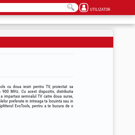
UTILIZATOR
ols cu doua iesiri pentru TV, proiectat sa
 900 MHz. Cu acest dispozitiv, distributia
u a impartasi semnalul TV catre doua surse,
alelor preferate in intreaga ta locuinta sau in
plitterul EvoTools, pentru a te bucura de o