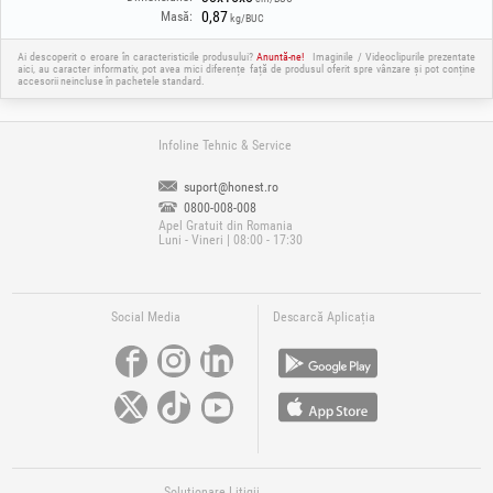
0,87
Masă:
kg/BUC
Ai descoperit o eroare în caracteristicile produsului?
Anuntă-ne!
Imaginile / Videoclipurile prezentate
aici, au caracter informativ, pot avea mici diferențe față de produsul oferit spre vânzare și pot conține
accesorii neincluse în pachetele standard.
Infoline Tehnic & Service
suport@honest.ro
0800-008-008
Apel Gratuit din Romania
Luni - Vineri | 08:00 - 17:30
Social Media
Descarcă Aplicația
Soluționare Litigii