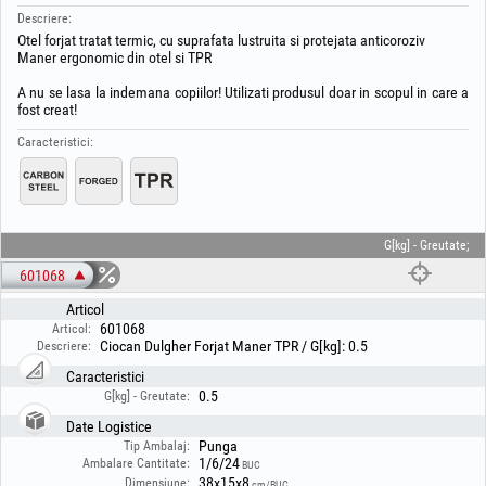
Descriere:
Otel forjat tratat termic, cu suprafata lustruita si protejata anticoroziv
Maner ergonomic din otel si TPR
A nu se lasa la indemana copiilor! Utilizati produsul doar in scopul in care a
fost creat!
Caracteristici:
G[kg] - Greutate;
601068
Articol
601068
Articol:
Ciocan Dulgher Forjat Maner TPR / G[kg]: 0.5
Descriere:
Caracteristici
0.5
G[kg] - Greutate:
Date Logistice
Punga
Tip Ambalaj:
1/6/24
Ambalare Cantitate:
BUC
38x15x8
Dimensiune:
cm/BUC