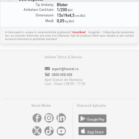
Blister
Tip Ambalaj:
1/200
Ambalare Cantitate:
BUC
15x19x4,5
Dimensiune:
cm/BUC
0,05
Masă:
kg/BUC
Ai descoperit o eroare în caracteristicile produsului?
Anuntă-ne!
Imaginile / Videoclipurile prezentate
aici, au caracter informativ, pot avea mici diferențe față de produsul oferit spre vânzare și pot conține
accesorii neincluse în pachetele standard.
Infoline Tehnic & Service
suport@honest.ro
0800-008-008
Apel Gratuit din Romania
Luni - Vineri | 08:00 - 17:30
Social Media
Descarcă Aplicația