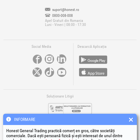
suport@honest.ro
0800-008-008
Apel Gratuit din Romania
Luni - Vineri | 08:00 - 17:30
Social Media
Descarcă Aplicația
Soluționare Litigii
INFORMARE
Honest General Trading practică comerț en gros, către societăți
comerciale. Dacă ești persoană fizică și ești interesat de unul dintre