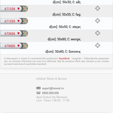
d[cm]
:
50x50
;
C
:
alb
;
671538
d[cm]
:
50x50
;
C
:
fag
;
671539
d[cm]
:
50x50
;
C
:
stejar
;
673606
d[cm]
:
50x80
;
C
:
wenge
;
679000
d[cm]
:
50x80
;
C
:
Sonoma
;
Ai descoperit o eroare în caracteristicile produsului?
Anuntă-ne!
Imaginile / Videoclipurile prezentate
aici, au caracter informativ, pot avea mici diferențe față de produsul oferit spre vânzare și pot conține
accesorii neincluse în pachetele standard.
Infoline Tehnic & Service
suport@honest.ro
0800-008-008
Apel Gratuit din Romania
Luni - Vineri | 08:00 - 17:30