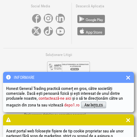
Social Media
Descarcă Aplicația
Soluționare Litigii
INFORMARE
Honest General Trading practică comerț en gros, către societăți
comerciale. Dacă ești persoană fizică și ești interesat de unul dintre
produsele noastre,
contactează-ne aici
și o să te direcționăm către un
Legături Utile
magazin din zona ta sau vizitează
depo1.ro
Am înțeles
Termeni si condiții
Prelucrarea datelor cu caracter personal
Politică de utilizare Cookie-uri
Datele de identificare ale societății
Acest portal web folosește fișiere de tip cookie proprietar sau ale unor
Autoritatea națională pentru protecția consumatorilor
parteneri fără scop de marketing, strict cu scopul de a asigura o