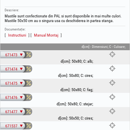
Descriere:
Mastile sunt confectionate din PAL si sunt disponibile in mai multe culori.
Mastile 50x50 cm au o singura usa cu deschiderea in partea stanga.
Documentație:
Instructiuni
Manual Montaj
d[cm] - Dimensiuni; C - Culoare;
671473
d[cm]
:
50x80
;
C
:
alb
;
671474
d[cm]
:
50x80
;
C
:
cires
;
671475
d[cm]
:
50x80
;
C
:
fag
;
671476
d[cm]
:
50x80
;
C
:
stejar
;
671477
d[cm]
:
50x50
;
C
:
cires
;
671537