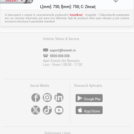
680241
L[mm]
:
750
;
l[mm]
:
750
;
C
:
Zincat
;
Ai descoperit o eroare în caracteristicile produsului?
Anuntă-ne!
Imaginile / Videoclipurile prezentate
aici, au caracter informativ, pot avea mici diferențe față de produsul oferit spre vânzare și pot conține
accesorii neincluse în pachetele standard.
Infoline Tehnic & Service
suport@honest.ro
0800-008-008
Apel Gratuit din Romania
Luni - Vineri | 08:00 - 17:30
Social Media
Descarcă Aplicația
Soluționare Litigii