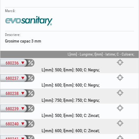
Marcă:
Descriere:
Grosime capac 3 mm
L[mm] - Lungime; l[mm] - latime; C - Culoare;
680236
L[mm]
:
500
;
l[mm]
:
500
;
C
:
Negru
;
680237
L[mm]
:
600
;
l[mm]
:
600
;
C
:
Negru
;
680238
L[mm]
:
750
;
l[mm]
:
750
;
C
:
Negru
;
680239
L[mm]
:
500
;
l[mm]
:
500
;
C
:
Zincat
;
680240
L[mm]
:
600
;
l[mm]
:
600
;
C
:
Zincat
;