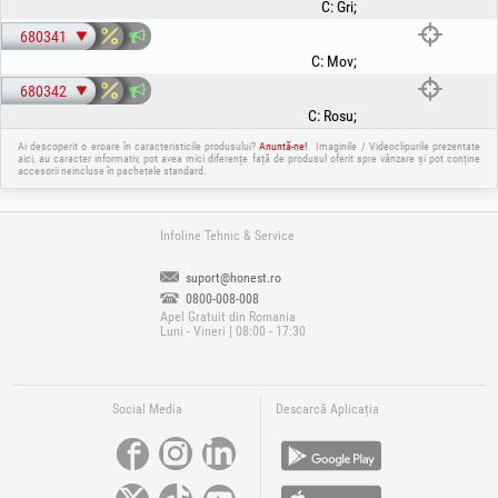
C
:
Gri
;
680341
C
:
Mov
;
680342
C
:
Rosu
;
Ai descoperit o eroare în caracteristicile produsului?
Anuntă-ne!
Imaginile / Videoclipurile prezentate
aici, au caracter informativ, pot avea mici diferențe față de produsul oferit spre vânzare și pot conține
accesorii neincluse în pachetele standard.
Infoline Tehnic & Service
suport@honest.ro
0800-008-008
Apel Gratuit din Romania
Luni - Vineri | 08:00 - 17:30
Social Media
Descarcă Aplicația