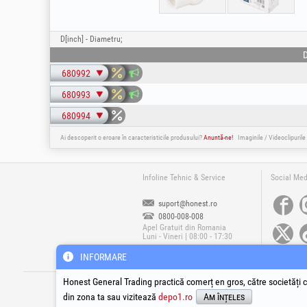
D[inch] - Diametru;
D
680992
680993
680994
Ai descoperit o eroare în caracteristicile produsului?
Anuntă-ne!
Imaginile / Videoclipurile
Infoline Tehnic & Service
Social Med
suport@honest.ro
0800-008-008
Apel Gratuit din Romania
Luni - Vineri | 08:00 - 17:30
INFORMARE
®
®
®
HGT
, EvoTools
, EvoSanitary
, EvoTools +
Honest General Trading practică comerț en gros, către societăți c
Cop
din zona ta sau vizitează
depo1.ro
Am înțeles