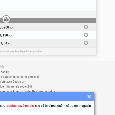
/-/200
BUC
1/120
BUC
1/84
BUC
e accesorii neincluse în pachetele standard.
tile
 condiții
ea datelor cu caracter personal
e utilizare Cookie-uri
identificare ale societății
a națională pentru protecția consumatorilor
a online a litigiilor
rci înregistrate Honest General Trading SRL.
stre,
contactează-ne aici
și o să te direcționăm către un magazin
9406