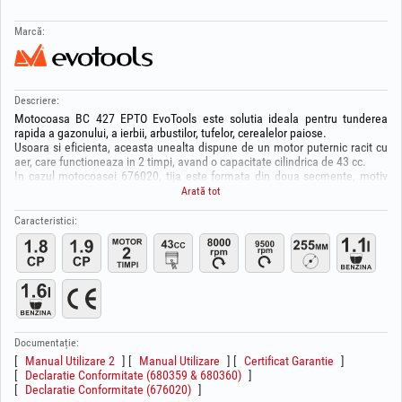
Marcă:
Descriere:
Motocoasa BC 427 EPTO EvoTools este solutia ideala pentru tunderea
rapida a gazonului, a ierbii, arbustilor, tufelor, cerealelor paiose.
Usoara si eficienta, aceasta unealta dispune de un motor puternic racit cu
aer, care functioneaza in 2 timpi, avand o capacitate cilindrica de 43 cc.
In cazul motocoasei 676020, tija este formata din doua secmente, motiv
pentru care este usor de transportat in masina sau depozitat; cel mai
Arată tot
important aspect insa, este acela ca i se pot monta diferite accesorii: cap
motofierastrau (cod HGT 676021), prasitoare (cod HGT 678940) sau sapa (
Caracteristici:
cod HGT 678939) pentru o ingrijire completa a gradinii
dumneavoastra. Pentru taiere se poate utiliza atat firul de nylon, dar si
lama metalica.
Alte caracteristici:
- diametrul maxim de taiere este de 255 mm pentru cutitul cu 3 lame si 440
mm pentru capul de taiere cu nylon;
- alimentarea se face cu amestec benzina-ulei conform manualului de
utilizare;
Documentație:
- rezervorul are o capacitate de 1.6L (676020) sau de 1.1L (680359,
Manual Utilizare 2
Manual Utilizare
Certificat Garantie
680360);
Declaratie Conformitate (680359 & 680360)
- uleiul recomandat: SAE 10W-30 2T;
Declaratie Conformitate (676020)
- chinga de fixare pentru echilibru si confort maxim in lucru;