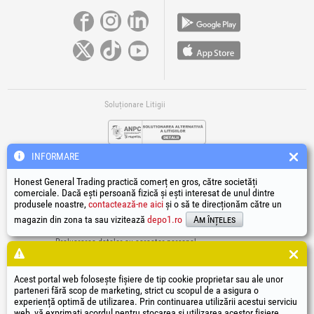
Soluționare Litigii
INFORMARE
Honest General Trading practică comerț en gros, către societăți
comerciale. Dacă ești persoană fizică și ești interesat de unul dintre
produsele noastre,
contactează-ne aici
și o să te direcționăm către un
Legături Utile
magazin din zona ta sau vizitează
depo1.ro
Am înțeles
Termeni si condiții
Prelucrarea datelor cu caracter personal
Politică de utilizare Cookie-uri
Datele de identificare ale societății
Acest portal web folosește fișiere de tip cookie proprietar sau ale unor
Autoritatea națională pentru protecția consumatorilor
parteneri fără scop de marketing, strict cu scopul de a asigura o
Soluționarea online a litigiilor
experiență optimă de utilizarea. Prin continuarea utilizării acestui serviciu
web, vă exprimați acordul pentru stocarea și utilizarea acestor fișiere
®
®
®
®
®
®
®
®