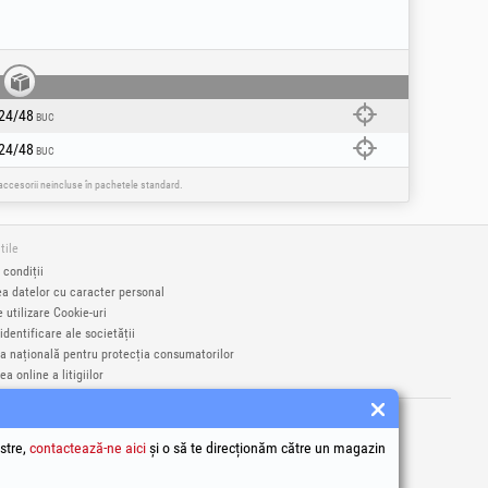
24/48
BUC
24/48
BUC
e accesorii neincluse în pachetele standard.
tile
 condiții
ea datelor cu caracter personal
e utilizare Cookie-uri
identificare ale societății
a națională pentru protecția consumatorilor
a online a litigiilor
rci înregistrate Honest General Trading SRL.
9406
stre,
contactează-ne aici
și o să te direcționăm către un magazin