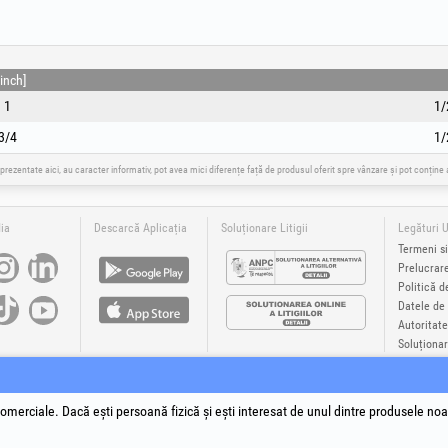
inch]
1
1/
3/4
1/
 prezentate aici, au caracter informativ, pot avea mici diferențe față de produsul oferit spre vânzare și pot conțin
ia
Descarcă Aplicația
Soluționare Litigii
Legături U
Termeni si
Prelucrar
Politică d
Datele de 
Autoritate
Soluționare
®
®
®
®
®
®
Plus
, EvoSanitary +Plus
, EvoSelect
, EPTO
, EPTO Plus
, PowerForProfessionals
și siglele acestora sunt mă
yright 1994-2026
Honest General Trading SRL. Toate drepturile rezervate. CUI: 6615609, Reg.Com.: J199402527
omerciale. Dacă ești persoană fizică și ești interesat de unul dintre produsele noa