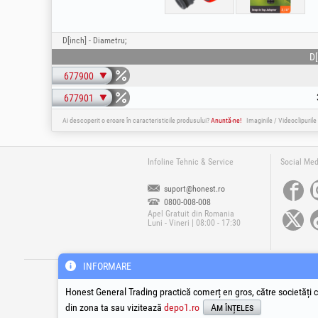
D[inch] - Diametru;
D[
677900
677901
Ai descoperit o eroare în caracteristicile produsului?
Anuntă-ne!
Imaginile / Videoclipurile
Infoline Tehnic & Service
Social Med
suport@honest.ro
0800-008-008
Apel Gratuit din Romania
Luni - Vineri | 08:00 - 17:30
INFORMARE
®
®
®
HGT
, EvoTools
, EvoSanitary
, EvoTools +
Cop
Honest General Trading practică comerț en gros, către societăți c
din zona ta sau vizitează
depo1.ro
Am înțeles