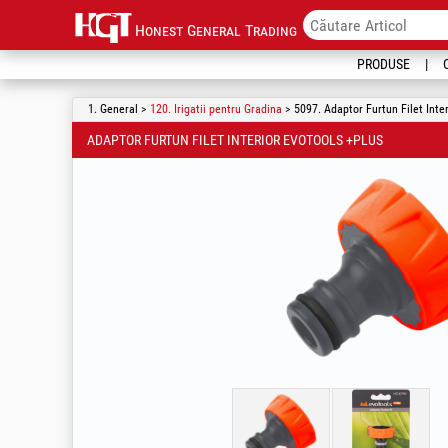
Honest General Trading
PRODUSE
1. General >
120. Irigatii pentru Gradina
> 5097. Adaptor Furtun Filet Inte
ADAPTOR FURTUN FILET INTERIOR EVOTOOLS +PLUS