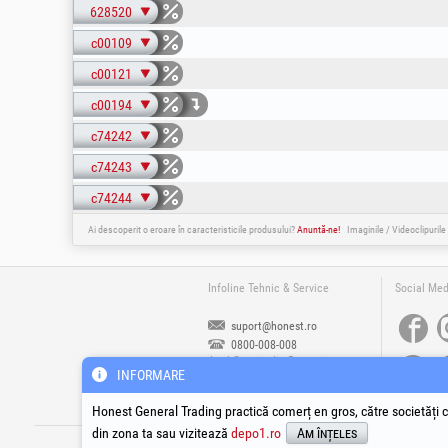
628520
c00109
c00121
c00194
c74242
c74243
c74244
Ai descoperit o eroare în caracteristicile produsului?
Anuntă-ne!
Imaginile / Videoclipurile
Infoline Tehnic & Service
Social Med
suport@honest.ro
0800-008-008
Apel Gratuit din Romania
INFORMARE
Luni - Vineri | 08:00 - 17:30
Honest General Trading practică comerț en gros, către societăți c
din zona ta sau vizitează
depo1.ro
Am înțeles
®
®
®
HGT
, EvoTools
, EvoSanitary
, EvoTools +
Cop