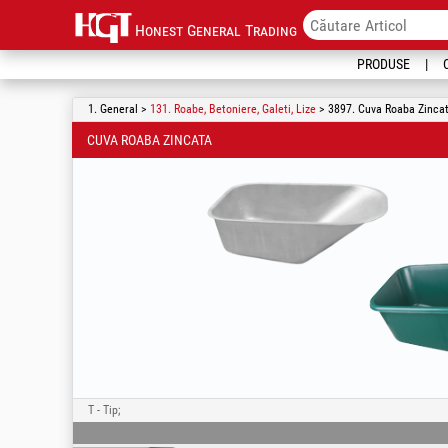
Honest General Trading
PRODUSE
1. General >
131. Roabe, Betoniere, Galeti, Lize
> 3897. Cuva Roaba Zinca
CUVA ROABA ZINCATA
T - Tip;