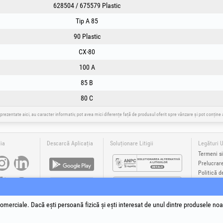
628504 / 675579 Plastic
Tip A 85
90 Plastic
CX-80
100 A
85 B
80 C
 prezentate aici, au caracter informativ, pot avea mici diferențe față de produsul oferit spre vânzare și pot conțin
ia
Descarcă Aplicația
Soluționare Litigii
Legături U
Termeni si
Prelucrar
Politică d
Datele de 
Autoritate
Soluționare
omerciale. Dacă ești persoană fizică și ești interesat de unul dintre produsele noa
®
®
®
®
®
®
Plus
, EvoSanitary +Plus
, EvoSelect
, EPTO
, EPTO Plus
, PowerForProfessionals
și siglele acestora sunt mă
yright 1994-2026
Honest General Trading SRL. Toate drepturile rezervate. CUI: 6615609, Reg.Com.: J199402527