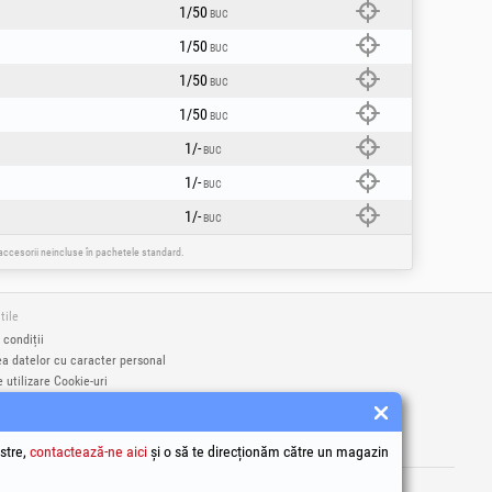
1/50
BUC
1/50
BUC
1/50
BUC
1/50
BUC
1/-
BUC
1/-
BUC
1/-
BUC
e accesorii neincluse în pachetele standard.
tile
 condiții
ea datelor cu caracter personal
e utilizare Cookie-uri
identificare ale societății
a națională pentru protecția consumatorilor
a online a litigiilor
stre,
contactează-ne aici
și o să te direcționăm către un magazin
rci înregistrate Honest General Trading SRL.
9406