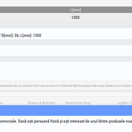
L[mm]
1300
 D[mm]: 36; L[mm]: 1300
 prezentate aici, au caracter informativ, pot avea mici diferențe față de produsul oferit spre vânzare și pot conțin
ia
Descarcă Aplicația
Soluționare Litigii
Legături U
Termeni si
Prelucrar
Politică d
omerciale. Dacă ești persoană fizică și ești interesat de unul dintre produsele noa
Datele de 
Autoritate