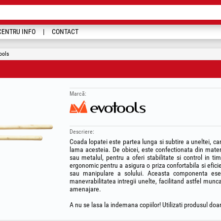
CENTRU INFO
CONTACT
ools
Marcă:
Descriere:
Coada lopatei este partea lunga si subtire a uneltei, c
lama acesteia. De obicei, este confectionata din materi
sau metalul, pentru a oferi stabilitate si control in tim
ergonomic pentru a asigura o priza confortabila si eficien
sau manipulare a solului. Aceasta componenta esenti
manevrabilitatea intregii unelte, facilitand astfel munca 
amenajare.
A nu se lasa la indemana copiilor! Utilizati produsul doar 