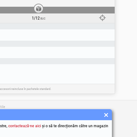
1/12
BUC
e accesorii neincluse în pachetele standard.
tile
 condiții
ea datelor cu caracter personal
e utilizare Cookie-uri
stre,
contactează-ne aici
și o să te direcționăm către un magazin
identificare ale societății
a națională pentru protecția consumatorilor