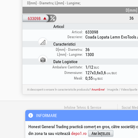
D[mm] - Diametru; L[mm] - Lungime;
D[mm]
36
633098
Articol
633098
Articol:
Coada Lopata Lemn EvoTools /
Descriere:
Caracteristici
36
D[mm] - Diametru:
1300
L[mm] - Lungime:
Date Logistice
1/12
Ambalare Cantitate:
BUC
127x3,6x3,6
Dimensiune:
cm/BUC
0,55
Masă:
kg/BUC
Ai descoperit o eroare în caracteristicile produsului?
Anuntă-ne!
Imaginile / Videoclipurile
Infoline Tehnic & Service
Social Med
INFORMARE
suport@honest.ro
0800-008-008
Honest General Trading practică comerț en gros, către societăți c
Apel Gratuit din Romania
din zona ta sau vizitează
depo1.ro
Am înțeles
Luni - Vineri | 08:00 - 17:30