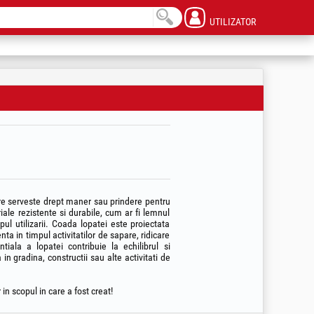
UTILIZATOR
are serveste drept maner sau prindere pentru
ale rezistente si durabile, cum ar fi lemnul
pul utilizarii. Coada lopatei este proiectata
ta in timpul activitatilor de sapare, ridicare
ala a lopatei contribuie la echilibrul si
in gradina, constructii sau alte activitati de
in scopul in care a fost creat!